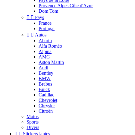
Pays de la Loire
Provence Alpes Côte d'Azur
Dom Tom


Pays
France
Portugal


Autos
Abarth
Alfa Roméo
Alpina
AMG
Aston Martin
Audi
Bentley
BMW
Brabus
Buick
Cadillac
Chevrolet
Chrysler
Citroën
Motos
Sports
Divers


Stickers jantes