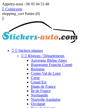
Appelez-nous :
06 95 94 53 48

Connexion
shopping_cart
Panier
(0)



Stickers plaques


Régions / Départements
Auvergne Rhône Alpes
Bourgogne Franche Comté
Bretagne
Centre Val de Loire
Corse
Grand Est
Hauts de France
Île de France
Normandie
Nouvelle Aquitaine
Occitanie