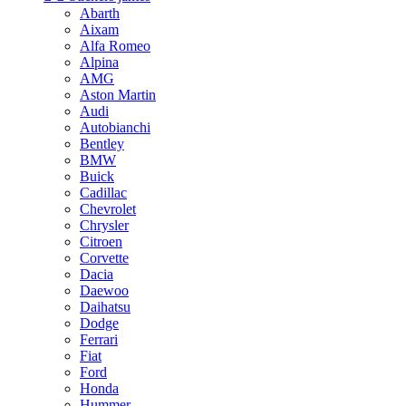
Abarth
Aixam
Alfa Romeo
Alpina
AMG
Aston Martin
Audi
Autobianchi
Bentley
BMW
Buick
Cadillac
Chevrolet
Chrysler
Citroen
Corvette
Dacia
Daewoo
Daihatsu
Dodge
Ferrari
Fiat
Ford
Honda
Hummer