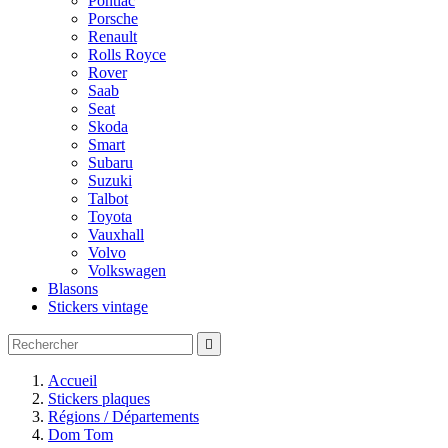
Pontiac
Porsche
Renault
Rolls Royce
Rover
Saab
Seat
Skoda
Smart
Subaru
Suzuki
Talbot
Toyota
Vauxhall
Volvo
Volkswagen
Blasons
Stickers vintage

Accueil
Stickers plaques
Régions / Départements
Dom Tom