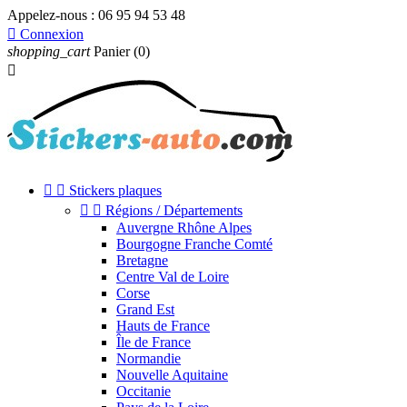
Appelez-nous :
06 95 94 53 48

Connexion
shopping_cart
Panier
(0)



Stickers plaques


Régions / Départements
Auvergne Rhône Alpes
Bourgogne Franche Comté
Bretagne
Centre Val de Loire
Corse
Grand Est
Hauts de France
Île de France
Normandie
Nouvelle Aquitaine
Occitanie