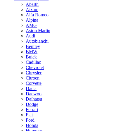
Abarth
Aixam
Alfa Romeo
Alpina
AMG
Aston Martin
Audi
Autobianchi
Bentley
BMW
Buick
Cadillac
Chevrolet
Chrysler
Citroen
Corvette
Dacia
Daewoo
Daihatsu
Dodge
Ferrari
Fiat
Ford
Honda
Hummer