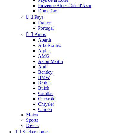
Pays de la Loire
Provence Alpes Côte d'Azur
Dom Tom


Pays
France
Portugal


Autos
Abarth
Alfa Roméo
Alpina
AMG
Aston Martin
Audi
Bentley
BMW
Brabus
Buick
Cadillac
Chevrolet
Chrysler
Citroën
Motos
Sports
Divers


Stickers jantes