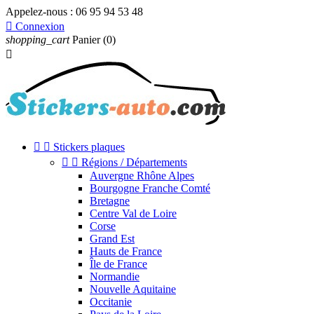
Appelez-nous :
06 95 94 53 48

Connexion
shopping_cart
Panier
(0)



Stickers plaques


Régions / Départements
Auvergne Rhône Alpes
Bourgogne Franche Comté
Bretagne
Centre Val de Loire
Corse
Grand Est
Hauts de France
Île de France
Normandie
Nouvelle Aquitaine
Occitanie