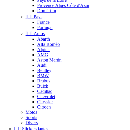
Pays de la Loire
Provence Alpes Côte d'Azur
Dom Tom


Pays
France
Portugal


Autos
Abarth
Alfa Roméo
Alpina
AMG
Aston Martin
Audi
Bentley
BMW
Brabus
Buick
Cadillac
Chevrolet
Chrysler
Citroën
Motos
Sports
Divers


Stickers jantes