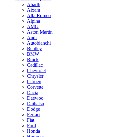
Abarth
Aixam
Alfa Romeo
Alpina
AMG
Aston Martin
Audi
Autobianchi
Bentley
BMW
Buick
Cadillac
Chevrolet
Chrysler
Citroen
Corvette
Dacia
Daewoo
Daihatsu
Dodge
Ferrari
Fiat
Ford
Honda
Hummer