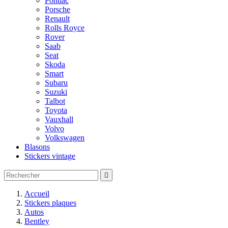
Pontiac
Porsche
Renault
Rolls Royce
Rover
Saab
Seat
Skoda
Smart
Subaru
Suzuki
Talbot
Toyota
Vauxhall
Volvo
Volkswagen
Blasons
Stickers vintage

Accueil
Stickers plaques
Autos
Bentley