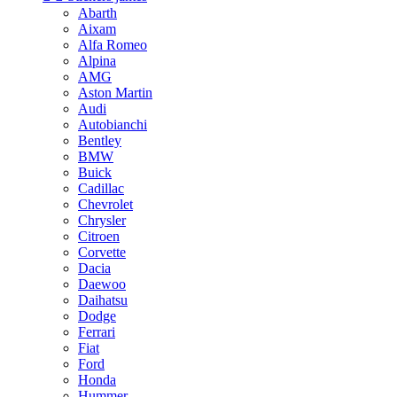
Abarth
Aixam
Alfa Romeo
Alpina
AMG
Aston Martin
Audi
Autobianchi
Bentley
BMW
Buick
Cadillac
Chevrolet
Chrysler
Citroen
Corvette
Dacia
Daewoo
Daihatsu
Dodge
Ferrari
Fiat
Ford
Honda
Hummer