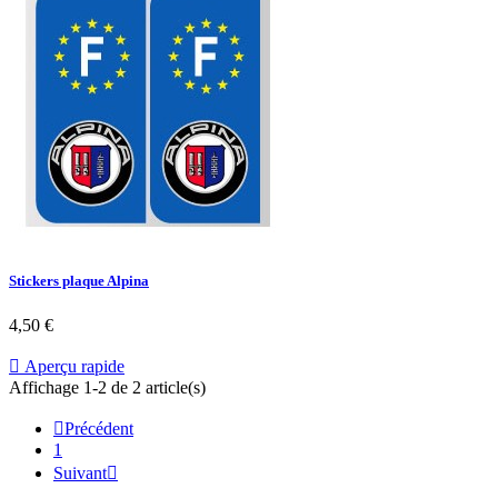
Stickers plaque Alpina
4,50 €

Aperçu rapide
Affichage 1-2 de 2 article(s)

Précédent
1
Suivant
