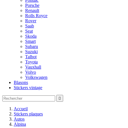
Pontiac
Porsche
Renault
Rolls Royce
Rover
Saab
Seat
Skoda
Smart
Subaru
Suzuki
Talbot
Toyota
Vauxhall
Volvo
Volkswagen
Blasons
Stickers vintage

Accueil
Stickers plaques
Autos
Alpina