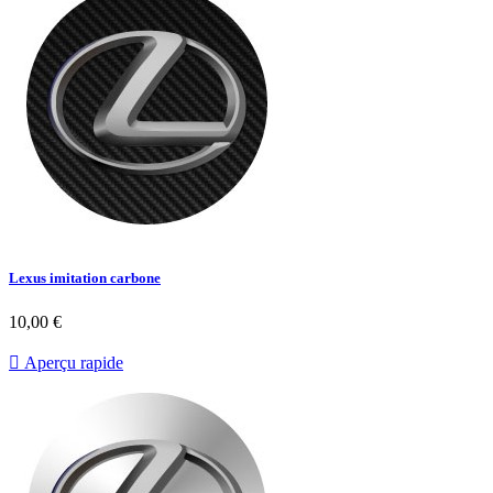
Lexus imitation carbone
10,00 €

Aperçu rapide