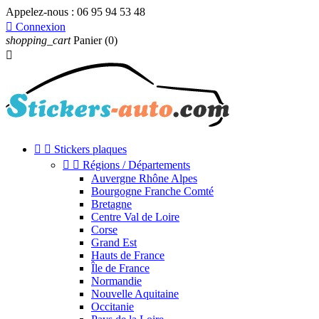
Appelez-nous :
06 95 94 53 48

Connexion
shopping_cart
Panier
(0)



Stickers plaques


Régions / Départements
Auvergne Rhône Alpes
Bourgogne Franche Comté
Bretagne
Centre Val de Loire
Corse
Grand Est
Hauts de France
Île de France
Normandie
Nouvelle Aquitaine
Occitanie