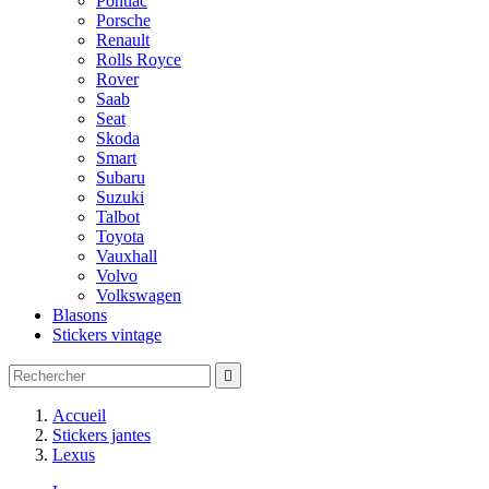
Pontiac
Porsche
Renault
Rolls Royce
Rover
Saab
Seat
Skoda
Smart
Subaru
Suzuki
Talbot
Toyota
Vauxhall
Volvo
Volkswagen
Blasons
Stickers vintage

Accueil
Stickers jantes
Lexus