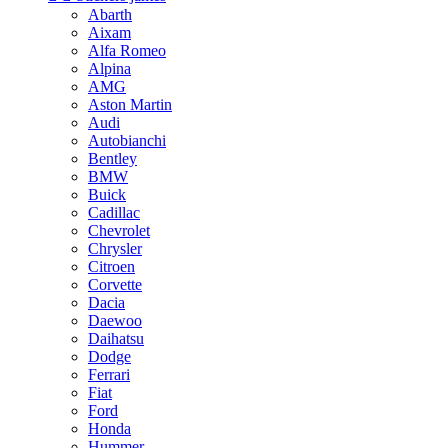
Abarth
Aixam
Alfa Romeo
Alpina
AMG
Aston Martin
Audi
Autobianchi
Bentley
BMW
Buick
Cadillac
Chevrolet
Chrysler
Citroen
Corvette
Dacia
Daewoo
Daihatsu
Dodge
Ferrari
Fiat
Ford
Honda
Hummer