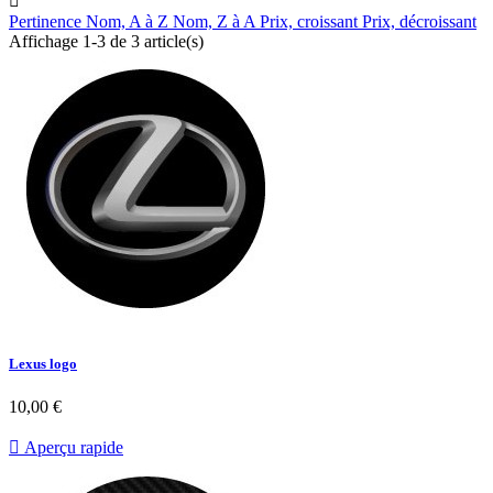

Pertinence
Nom, A à Z
Nom, Z à A
Prix, croissant
Prix, décroissant
Affichage 1-3 de 3 article(s)
Lexus logo
10,00 €

Aperçu rapide