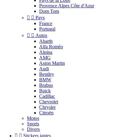
Pays de la Loire
Provence Alpes Côte d'Azur
Dom Tom


Pays
France
Portugal


Autos
Abarth
Alfa Roméo
Alpina
AMG
Aston Martin
Audi
Bentley
BMW
Brabus
Buick
Cadillac
Chevrolet
Chrysler
Citroën
Motos
Sports
Divers


Stickers jantes