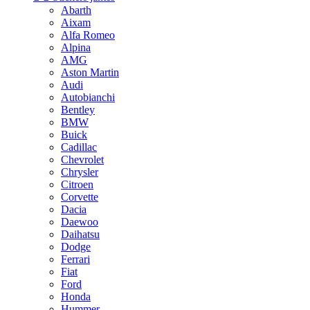
Abarth
Aixam
Alfa Romeo
Alpina
AMG
Aston Martin
Audi
Autobianchi
Bentley
BMW
Buick
Cadillac
Chevrolet
Chrysler
Citroen
Corvette
Dacia
Daewoo
Daihatsu
Dodge
Ferrari
Fiat
Ford
Honda
Hummer