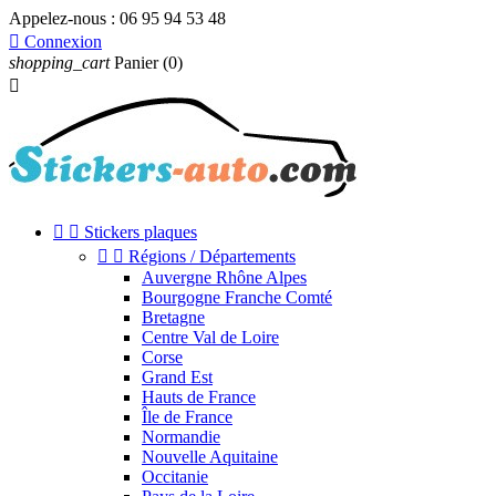
Appelez-nous :
06 95 94 53 48

Connexion
shopping_cart
Panier
(0)



Stickers plaques


Régions / Départements
Auvergne Rhône Alpes
Bourgogne Franche Comté
Bretagne
Centre Val de Loire
Corse
Grand Est
Hauts de France
Île de France
Normandie
Nouvelle Aquitaine
Occitanie