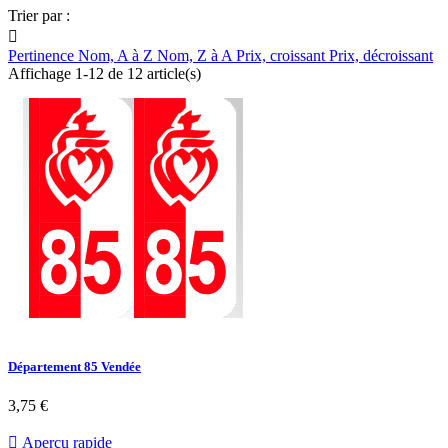
Trier par :

Pertinence
Nom, A à Z
Nom, Z à A
Prix, croissant
Prix, décroissant
Affichage 1-12 de 12 article(s)
Département 85 Vendée
3,75 €

Aperçu rapide