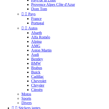
Pays de la Loire
Provence Alpes Côte d'Azur
Dom Tom


Pays
France
Portugal


Autos
Abarth
Alfa Roméo
Alpina
AMG
Aston Martin
Audi
Bentley
BMW
Brabus
Buick
Cadillac
Chevrolet
Chrysler
Citroën
Motos
Sports
Divers


Stickers jantes