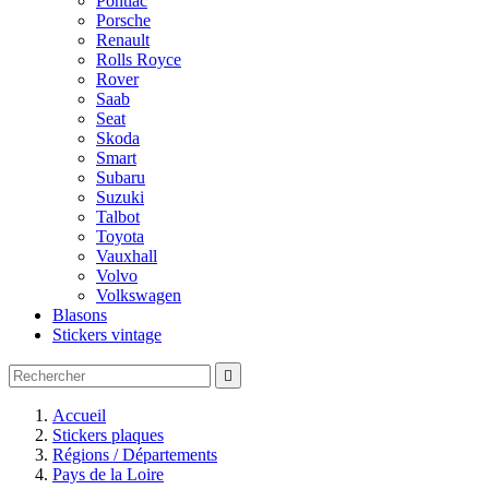
Pontiac
Porsche
Renault
Rolls Royce
Rover
Saab
Seat
Skoda
Smart
Subaru
Suzuki
Talbot
Toyota
Vauxhall
Volvo
Volkswagen
Blasons
Stickers vintage

Accueil
Stickers plaques
Régions / Départements
Pays de la Loire