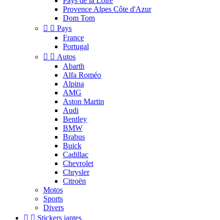
Pays de la Loire
Provence Alpes Côte d'Azur
Dom Tom


Pays
France
Portugal


Autos
Abarth
Alfa Roméo
Alpina
AMG
Aston Martin
Audi
Bentley
BMW
Brabus
Buick
Cadillac
Chevrolet
Chrysler
Citroën
Motos
Sports
Divers


Stickers jantes