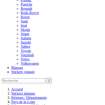
Pontiac
Porsche
Renault
Rolls Royce
Rover
Saab
Seat
Skoda
Smart
Subaru
Suzuki
Talbot
Toyota
Vauxhall
Volvo
Volkswagen
Blasons
Stickers vintage

Accueil
Stickers plaques
Régions / Départements
Pays de la Loire