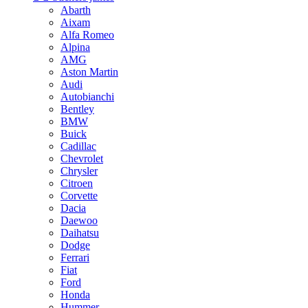
Abarth
Aixam
Alfa Romeo
Alpina
AMG
Aston Martin
Audi
Autobianchi
Bentley
BMW
Buick
Cadillac
Chevrolet
Chrysler
Citroen
Corvette
Dacia
Daewoo
Daihatsu
Dodge
Ferrari
Fiat
Ford
Honda
Hummer