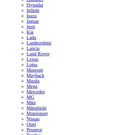
Hyundai
Infiniti
Isuzu
Jaguar
Jeep
Kia
Lada
Lamborghini
Lancia
Land Rover
Lexus
Lotus
Maserati
Maybach
Mazda
Mega
Mercedes
MG
Mini
Mitsubishi
Motorsport
Nissan
Opel
Peugeot