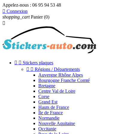
Appelez-nous :
06 95 94 53 48

Connexion
shopping_cart
Panier
(0)



Stickers plaques


Régions / Départements
Auvergne Rhône Alpes
Bourgogne Franche Comté
Bretagne
Centre Val de Loire
Corse
Grand Est
Hauts de France
Île de France
Normandie
Nouvelle Aquitaine
Occitanie