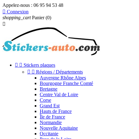
Appelez-nous :
06 95 94 53 48

Connexion
shopping_cart
Panier
(0)



Stickers plaques


Régions / Départements
Auvergne Rhône Alpes
Bourgogne Franche Comté
Bretagne
Centre Val de Loire
Corse
Grand Est
Hauts de France
Île de France
Normandie
Nouvelle Aquitaine
Occitanie