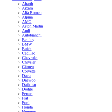
Abarth
Aixam
Alfa Romeo
Alpina
AMG
Aston Martin
Audi
Autobianchi
Bentley
BMW
Buick
Cadillac
Chevrolet
Chrysler
Citroen
Corvette
Dacia
Daewoo
Daihatsu
Dodge
Ferrari
Fiat
Ford
Honda
Hummer