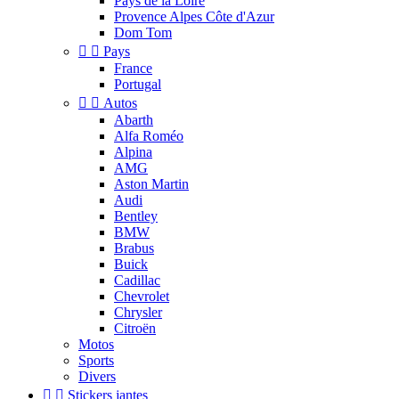
Pays de la Loire
Provence Alpes Côte d'Azur
Dom Tom


Pays
France
Portugal


Autos
Abarth
Alfa Roméo
Alpina
AMG
Aston Martin
Audi
Bentley
BMW
Brabus
Buick
Cadillac
Chevrolet
Chrysler
Citroën
Motos
Sports
Divers


Stickers jantes