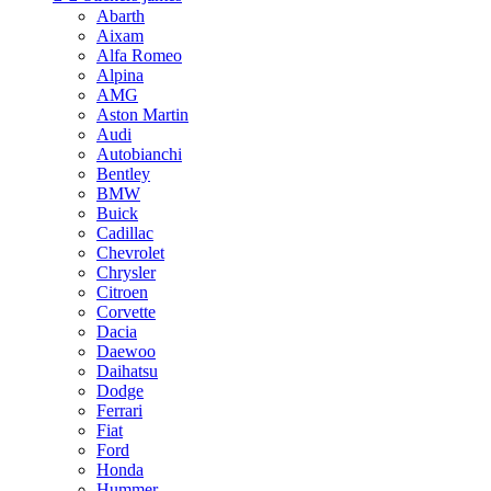
Abarth
Aixam
Alfa Romeo
Alpina
AMG
Aston Martin
Audi
Autobianchi
Bentley
BMW
Buick
Cadillac
Chevrolet
Chrysler
Citroen
Corvette
Dacia
Daewoo
Daihatsu
Dodge
Ferrari
Fiat
Ford
Honda
Hummer