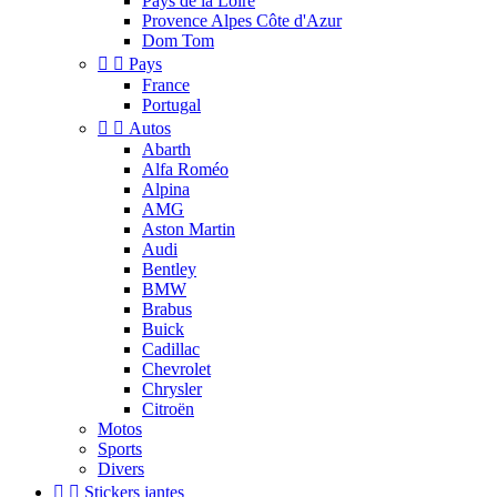
Pays de la Loire
Provence Alpes Côte d'Azur
Dom Tom


Pays
France
Portugal


Autos
Abarth
Alfa Roméo
Alpina
AMG
Aston Martin
Audi
Bentley
BMW
Brabus
Buick
Cadillac
Chevrolet
Chrysler
Citroën
Motos
Sports
Divers


Stickers jantes