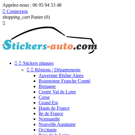
Appelez-nous :
06 95 94 53 48

Connexion
shopping_cart
Panier
(0)



Stickers plaques


Régions / Départements
Auvergne Rhône Alpes
Bourgogne Franche Comté
Bretagne
Centre Val de Loire
Corse
Grand Est
Hauts de France
Île de France
Normandie
Nouvelle Aquitaine
Occitanie