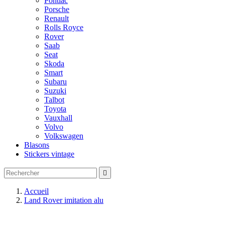
Pontiac
Porsche
Renault
Rolls Royce
Rover
Saab
Seat
Skoda
Smart
Subaru
Suzuki
Talbot
Toyota
Vauxhall
Volvo
Volkswagen
Blasons
Stickers vintage

Accueil
Land Rover imitation alu