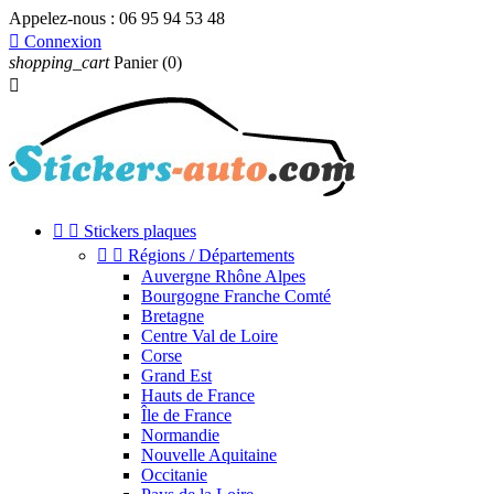
Appelez-nous :
06 95 94 53 48

Connexion
shopping_cart
Panier
(0)



Stickers plaques


Régions / Départements
Auvergne Rhône Alpes
Bourgogne Franche Comté
Bretagne
Centre Val de Loire
Corse
Grand Est
Hauts de France
Île de France
Normandie
Nouvelle Aquitaine
Occitanie