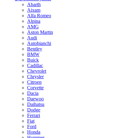
Abarth
Aixam
Alfa Romeo
Alpina
AMG
Aston Martin
Audi
Autobianchi
Bentley
BMW
Buick
Cadillac
Chevrolet
Chrysler
Citroen
Corvette
Dacia
Daewoo
Daihatsu
Dodge
Ferrari
Fiat
Ford
Honda
Hummer