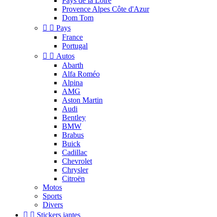
Pays de la Loire
Provence Alpes Côte d'Azur
Dom Tom


Pays
France
Portugal


Autos
Abarth
Alfa Roméo
Alpina
AMG
Aston Martin
Audi
Bentley
BMW
Brabus
Buick
Cadillac
Chevrolet
Chrysler
Citroën
Motos
Sports
Divers


Stickers jantes