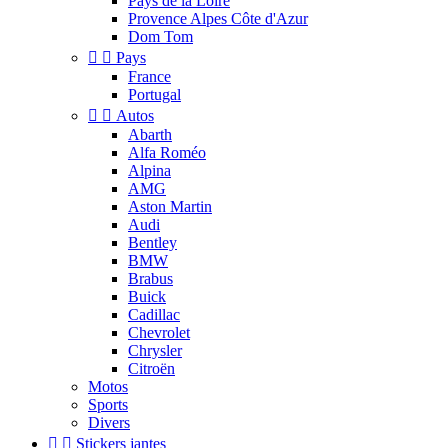
Pays de la Loire
Provence Alpes Côte d'Azur
Dom Tom


Pays
France
Portugal


Autos
Abarth
Alfa Roméo
Alpina
AMG
Aston Martin
Audi
Bentley
BMW
Brabus
Buick
Cadillac
Chevrolet
Chrysler
Citroën
Motos
Sports
Divers


Stickers jantes