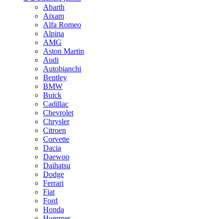
Abarth
Aixam
Alfa Romeo
Alpina
AMG
Aston Martin
Audi
Autobianchi
Bentley
BMW
Buick
Cadillac
Chevrolet
Chrysler
Citroen
Corvette
Dacia
Daewoo
Daihatsu
Dodge
Ferrari
Fiat
Ford
Honda
Hummer