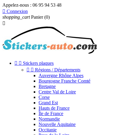
Appelez-nous :
06 95 94 53 48

Connexion
shopping_cart
Panier
(0)



Stickers plaques


Régions / Départements
Auvergne Rhône Alpes
Bourgogne Franche Comté
Bretagne
Centre Val de Loire
Corse
Grand Est
Hauts de France
Île de France
Normandie
Nouvelle Aquitaine
Occitanie