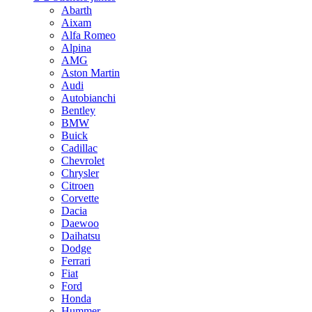
Abarth
Aixam
Alfa Romeo
Alpina
AMG
Aston Martin
Audi
Autobianchi
Bentley
BMW
Buick
Cadillac
Chevrolet
Chrysler
Citroen
Corvette
Dacia
Daewoo
Daihatsu
Dodge
Ferrari
Fiat
Ford
Honda
Hummer