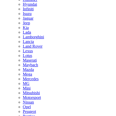
Hyundai
Infiniti
Isuzu
Jaguar
Jeep
Kia
Lada
Lamborghini
Lancia
Land Rover
Lexus
Lotus
Maserati
Maybach
Mazda
Mega
Mercedes
MG
Mini
Mitsubishi
Motorsport
Nissan
Opel
Peugeot