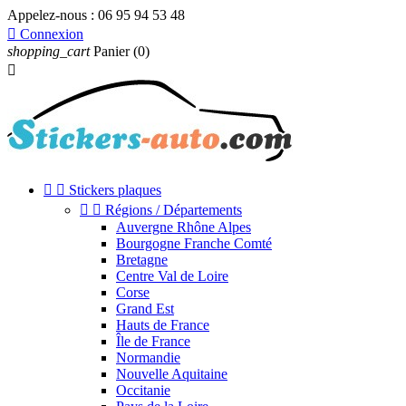
Appelez-nous :
06 95 94 53 48

Connexion
shopping_cart
Panier
(0)



Stickers plaques


Régions / Départements
Auvergne Rhône Alpes
Bourgogne Franche Comté
Bretagne
Centre Val de Loire
Corse
Grand Est
Hauts de France
Île de France
Normandie
Nouvelle Aquitaine
Occitanie