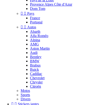
Pays de la Loire
Provence Alpes Côte d'Azur
Dom Tom


Pays
France
Portugal


Autos
Abarth
Alfa Roméo
Alpina
AMG
Aston Martin
Audi
Bentley
BMW
Brabus
Buick
Cadillac
Chevrolet
Chrysler
Citroën
Motos
Sports
Divers


Stickers jantes