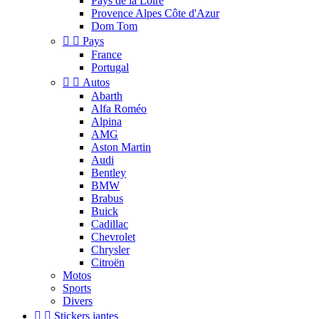
Pays de la Loire
Provence Alpes Côte d'Azur
Dom Tom


Pays
France
Portugal


Autos
Abarth
Alfa Roméo
Alpina
AMG
Aston Martin
Audi
Bentley
BMW
Brabus
Buick
Cadillac
Chevrolet
Chrysler
Citroën
Motos
Sports
Divers


Stickers jantes