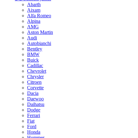
Abarth
Aixam
Alfa Romeo
Alpina
AMG
Aston Martin
Audi
Autobianchi
Bentley
BMW
Buick
Cadillac
Chevrolet
Chrysler
Citroen
Corvette
Dacia
Daewoo
Daihatsu
Dodge
Ferrari
Fiat
Ford
Honda
Hummer