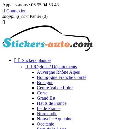
Appelez-nous :
06 95 94 53 48

Connexion
shopping_cart
Panier
(0)



Stickers plaques


Régions / Départements
Auvergne Rhône Alpes
Bourgogne Franche Comté
Bretagne
Centre Val de Loire
Corse
Grand Est
Hauts de France
Île de France
Normandie
Nouvelle Aquitaine
Occitanie