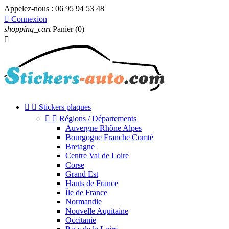
Appelez-nous :
06 95 94 53 48

Connexion
shopping_cart
Panier
(0)



Stickers plaques


Régions / Départements
Auvergne Rhône Alpes
Bourgogne Franche Comté
Bretagne
Centre Val de Loire
Corse
Grand Est
Hauts de France
Île de France
Normandie
Nouvelle Aquitaine
Occitanie