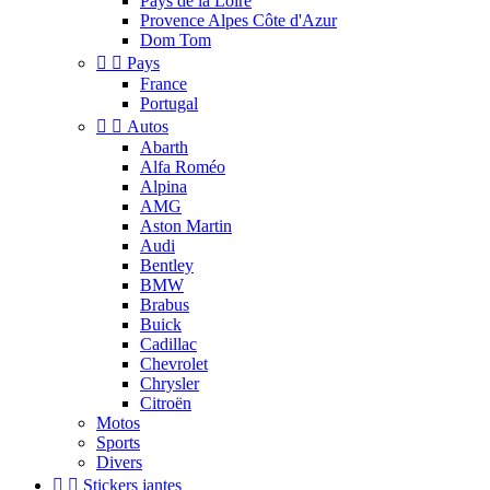
Pays de la Loire
Provence Alpes Côte d'Azur
Dom Tom


Pays
France
Portugal


Autos
Abarth
Alfa Roméo
Alpina
AMG
Aston Martin
Audi
Bentley
BMW
Brabus
Buick
Cadillac
Chevrolet
Chrysler
Citroën
Motos
Sports
Divers


Stickers jantes