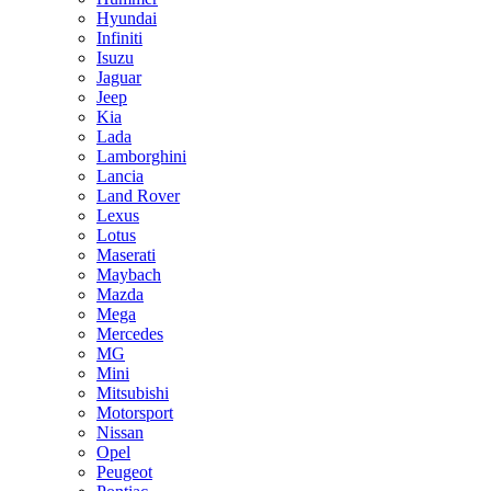
Hyundai
Infiniti
Isuzu
Jaguar
Jeep
Kia
Lada
Lamborghini
Lancia
Land Rover
Lexus
Lotus
Maserati
Maybach
Mazda
Mega
Mercedes
MG
Mini
Mitsubishi
Motorsport
Nissan
Opel
Peugeot