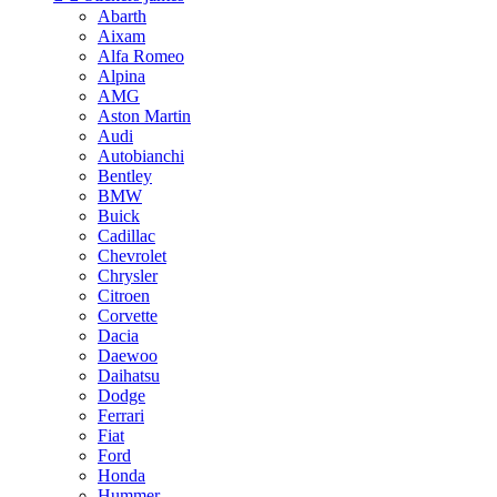
Abarth
Aixam
Alfa Romeo
Alpina
AMG
Aston Martin
Audi
Autobianchi
Bentley
BMW
Buick
Cadillac
Chevrolet
Chrysler
Citroen
Corvette
Dacia
Daewoo
Daihatsu
Dodge
Ferrari
Fiat
Ford
Honda
Hummer