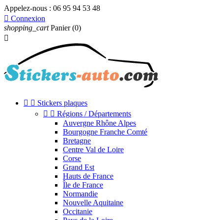
Appelez-nous :
06 95 94 53 48

Connexion
shopping_cart
Panier
(0)



Stickers plaques


Régions / Départements
Auvergne Rhône Alpes
Bourgogne Franche Comté
Bretagne
Centre Val de Loire
Corse
Grand Est
Hauts de France
Île de France
Normandie
Nouvelle Aquitaine
Occitanie