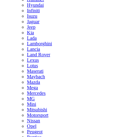
Hyundai
Infiniti
Isuzu
Jaguar
Jeep
Kia
Lada
Lamborghini
Lancia
Land Rover
Lexus
Lotus
Maserati
Maybach
Mazda
Mega
Mercedes
MG
Mini
Mitsubishi
Motorsport
Nissan
Opel
Peugeot