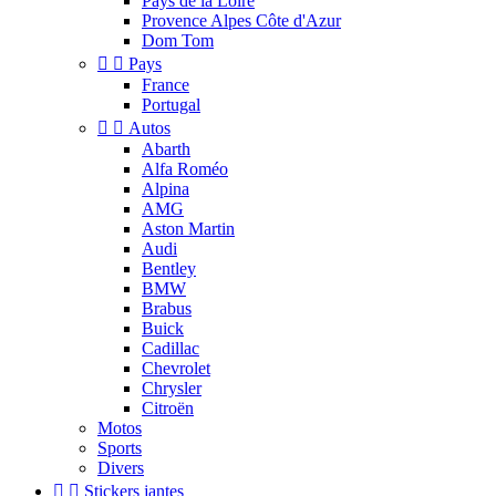
Pays de la Loire
Provence Alpes Côte d'Azur
Dom Tom


Pays
France
Portugal


Autos
Abarth
Alfa Roméo
Alpina
AMG
Aston Martin
Audi
Bentley
BMW
Brabus
Buick
Cadillac
Chevrolet
Chrysler
Citroën
Motos
Sports
Divers


Stickers jantes