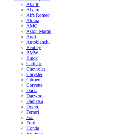
Abarth
Aixam
Alfa Romeo
Alpina
AMG
Aston Martin
Audi
Autobianchi
Bentley
BMW
Buick
Cadillac
Chevrolet
Chrysler
Citroen
Corvette
Dacia
Daewoo
Daihatsu
Dodge
Ferrari
Fiat
Ford
Honda
Hummer