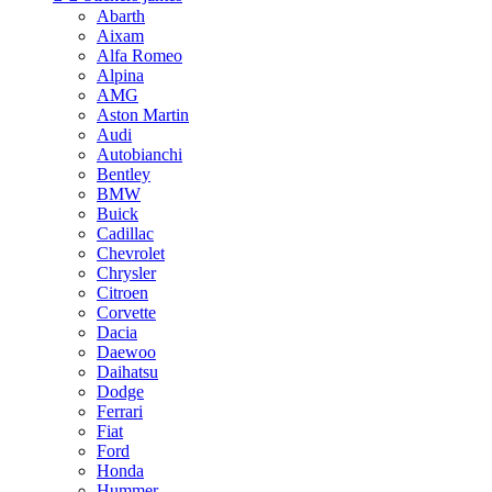
Abarth
Aixam
Alfa Romeo
Alpina
AMG
Aston Martin
Audi
Autobianchi
Bentley
BMW
Buick
Cadillac
Chevrolet
Chrysler
Citroen
Corvette
Dacia
Daewoo
Daihatsu
Dodge
Ferrari
Fiat
Ford
Honda
Hummer