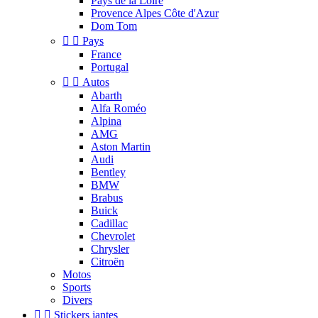
Pays de la Loire
Provence Alpes Côte d'Azur
Dom Tom


Pays
France
Portugal


Autos
Abarth
Alfa Roméo
Alpina
AMG
Aston Martin
Audi
Bentley
BMW
Brabus
Buick
Cadillac
Chevrolet
Chrysler
Citroën
Motos
Sports
Divers


Stickers jantes