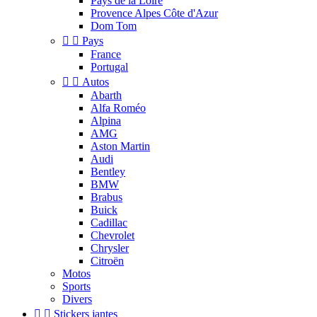
Pays de la Loire
Provence Alpes Côte d'Azur
Dom Tom


Pays
France
Portugal


Autos
Abarth
Alfa Roméo
Alpina
AMG
Aston Martin
Audi
Bentley
BMW
Brabus
Buick
Cadillac
Chevrolet
Chrysler
Citroën
Motos
Sports
Divers


Stickers jantes