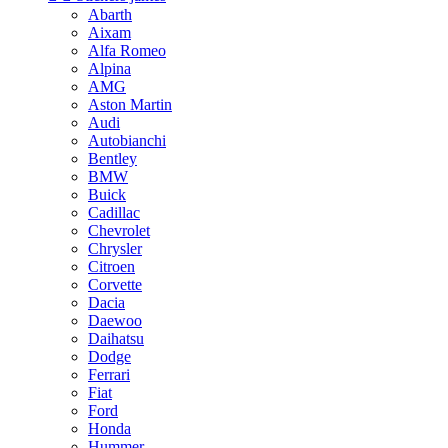
Abarth
Aixam
Alfa Romeo
Alpina
AMG
Aston Martin
Audi
Autobianchi
Bentley
BMW
Buick
Cadillac
Chevrolet
Chrysler
Citroen
Corvette
Dacia
Daewoo
Daihatsu
Dodge
Ferrari
Fiat
Ford
Honda
Hummer