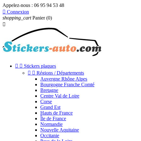
Appelez-nous :
06 95 94 53 48

Connexion
shopping_cart
Panier
(0)



Stickers plaques


Régions / Départements
Auvergne Rhône Alpes
Bourgogne Franche Comté
Bretagne
Centre Val de Loire
Corse
Grand Est
Hauts de France
Île de France
Normandie
Nouvelle Aquitaine
Occitanie