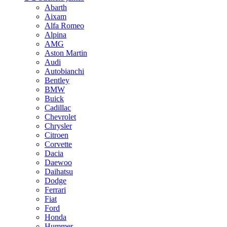
Abarth
Aixam
Alfa Romeo
Alpina
AMG
Aston Martin
Audi
Autobianchi
Bentley
BMW
Buick
Cadillac
Chevrolet
Chrysler
Citroen
Corvette
Dacia
Daewoo
Daihatsu
Dodge
Ferrari
Fiat
Ford
Honda
Hummer