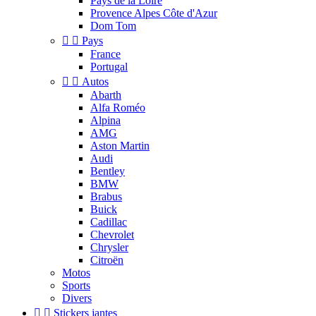
Pays de la Loire
Provence Alpes Côte d'Azur
Dom Tom


Pays
France
Portugal


Autos
Abarth
Alfa Roméo
Alpina
AMG
Aston Martin
Audi
Bentley
BMW
Brabus
Buick
Cadillac
Chevrolet
Chrysler
Citroën
Motos
Sports
Divers


Stickers jantes