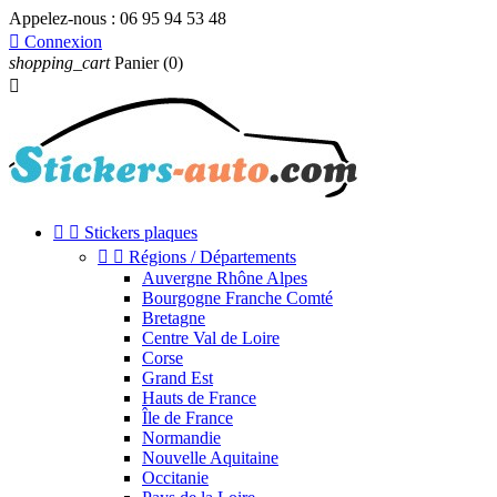
Appelez-nous :
06 95 94 53 48

Connexion
shopping_cart
Panier
(0)



Stickers plaques


Régions / Départements
Auvergne Rhône Alpes
Bourgogne Franche Comté
Bretagne
Centre Val de Loire
Corse
Grand Est
Hauts de France
Île de France
Normandie
Nouvelle Aquitaine
Occitanie