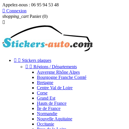
Appelez-nous :
06 95 94 53 48

Connexion
shopping_cart
Panier
(0)



Stickers plaques


Régions / Départements
Auvergne Rhône Alpes
Bourgogne Franche Comté
Bretagne
Centre Val de Loire
Corse
Grand Est
Hauts de France
Île de France
Normandie
Nouvelle Aquitaine
Occitanie