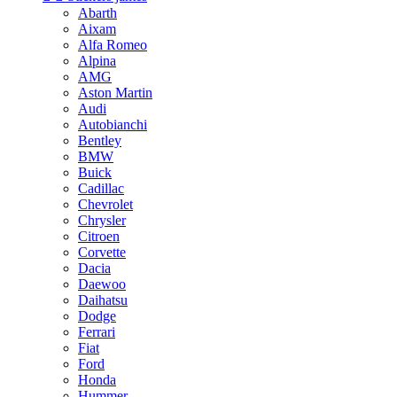
Abarth
Aixam
Alfa Romeo
Alpina
AMG
Aston Martin
Audi
Autobianchi
Bentley
BMW
Buick
Cadillac
Chevrolet
Chrysler
Citroen
Corvette
Dacia
Daewoo
Daihatsu
Dodge
Ferrari
Fiat
Ford
Honda
Hummer