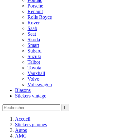
Pontiac
Porsche
Renault
Rolls Royce
Rover
Saab
Seat
Skoda
Smart
Subaru
Suzuki
Talbot
Toyota
Vauxhall
Volvo
Volkswagen
Blasons
Stickers vintage

Accueil
Stickers plaques
Autos
AMG