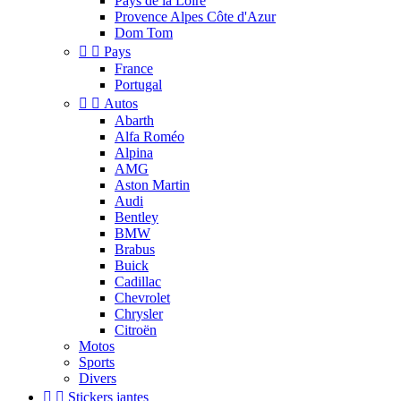
Pays de la Loire
Provence Alpes Côte d'Azur
Dom Tom


Pays
France
Portugal


Autos
Abarth
Alfa Roméo
Alpina
AMG
Aston Martin
Audi
Bentley
BMW
Brabus
Buick
Cadillac
Chevrolet
Chrysler
Citroën
Motos
Sports
Divers


Stickers jantes