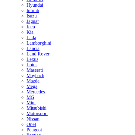
Hyundai
Infiniti
Isuzu
Jaguar
Jeep
Kia
Lada
Lamborghini
Lancia
Land Rover
Lexus
Lotus
Maserati
Maybach
Mazda
Mega
Mercedes
MG
Mini
Mitsubishi
Motorsport
Nissan
Opel
Peugeot