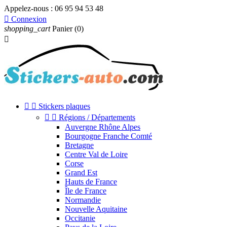
Appelez-nous :
06 95 94 53 48

Connexion
shopping_cart
Panier
(0)



Stickers plaques


Régions / Départements
Auvergne Rhône Alpes
Bourgogne Franche Comté
Bretagne
Centre Val de Loire
Corse
Grand Est
Hauts de France
Île de France
Normandie
Nouvelle Aquitaine
Occitanie