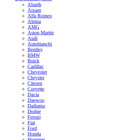
Abarth
Aixam
Alfa Romeo
Alpina
AMG
Aston Martin
Audi
Autobianchi
Bentley
BMW
Buick
Cadillac
Chevrolet
Chrysler
Citroen
Corvette
Dacia
Daewoo
Daihatsu
Dodge
Ferrari
Fiat
Ford
Honda
Hummer