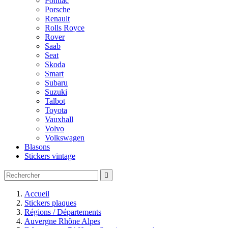
Pontiac
Porsche
Renault
Rolls Royce
Rover
Saab
Seat
Skoda
Smart
Subaru
Suzuki
Talbot
Toyota
Vauxhall
Volvo
Volkswagen
Blasons
Stickers vintage

Accueil
Stickers plaques
Régions / Départements
Auvergne Rhône Alpes