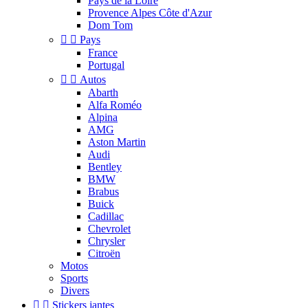
Pays de la Loire
Provence Alpes Côte d'Azur
Dom Tom


Pays
France
Portugal


Autos
Abarth
Alfa Roméo
Alpina
AMG
Aston Martin
Audi
Bentley
BMW
Brabus
Buick
Cadillac
Chevrolet
Chrysler
Citroën
Motos
Sports
Divers


Stickers jantes