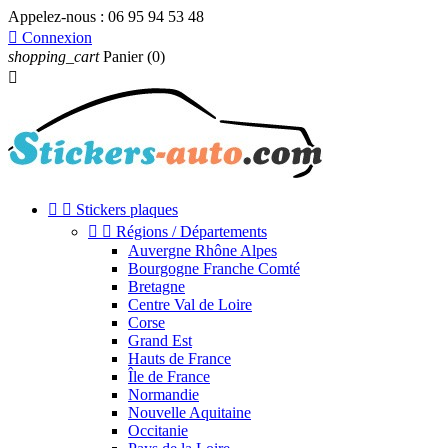
Appelez-nous :
06 95 94 53 48

Connexion
shopping_cart
Panier
(0)



Stickers plaques


Régions / Départements
Auvergne Rhône Alpes
Bourgogne Franche Comté
Bretagne
Centre Val de Loire
Corse
Grand Est
Hauts de France
Île de France
Normandie
Nouvelle Aquitaine
Occitanie