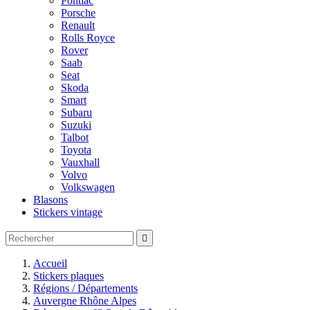
Pontiac
Porsche
Renault
Rolls Royce
Rover
Saab
Seat
Skoda
Smart
Subaru
Suzuki
Talbot
Toyota
Vauxhall
Volvo
Volkswagen
Blasons
Stickers vintage

Accueil
Stickers plaques
Régions / Départements
Auvergne Rhône Alpes