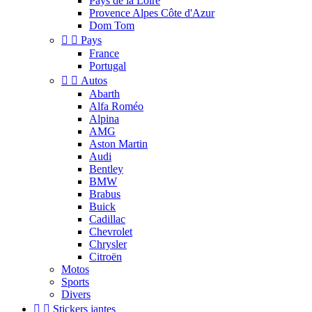
Pays de la Loire
Provence Alpes Côte d'Azur
Dom Tom


Pays
France
Portugal


Autos
Abarth
Alfa Roméo
Alpina
AMG
Aston Martin
Audi
Bentley
BMW
Brabus
Buick
Cadillac
Chevrolet
Chrysler
Citroën
Motos
Sports
Divers


Stickers jantes