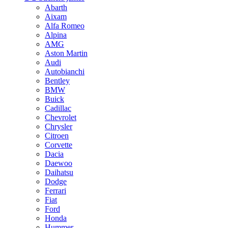
Abarth
Aixam
Alfa Romeo
Alpina
AMG
Aston Martin
Audi
Autobianchi
Bentley
BMW
Buick
Cadillac
Chevrolet
Chrysler
Citroen
Corvette
Dacia
Daewoo
Daihatsu
Dodge
Ferrari
Fiat
Ford
Honda
Hummer