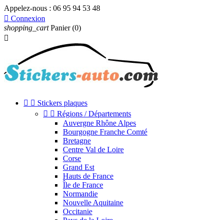
Appelez-nous :
06 95 94 53 48

Connexion
shopping_cart
Panier
(0)



Stickers plaques


Régions / Départements
Auvergne Rhône Alpes
Bourgogne Franche Comté
Bretagne
Centre Val de Loire
Corse
Grand Est
Hauts de France
Île de France
Normandie
Nouvelle Aquitaine
Occitanie