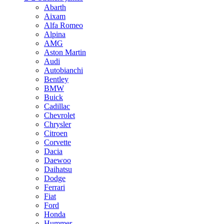
Abarth
Aixam
Alfa Romeo
Alpina
AMG
Aston Martin
Audi
Autobianchi
Bentley
BMW
Buick
Cadillac
Chevrolet
Chrysler
Citroen
Corvette
Dacia
Daewoo
Daihatsu
Dodge
Ferrari
Fiat
Ford
Honda
Hummer