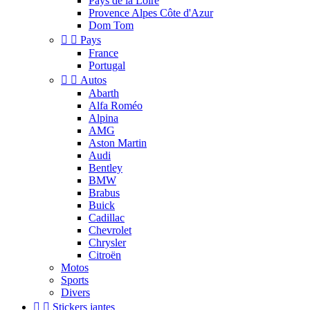
Pays de la Loire
Provence Alpes Côte d'Azur
Dom Tom


Pays
France
Portugal


Autos
Abarth
Alfa Roméo
Alpina
AMG
Aston Martin
Audi
Bentley
BMW
Brabus
Buick
Cadillac
Chevrolet
Chrysler
Citroën
Motos
Sports
Divers


Stickers jantes