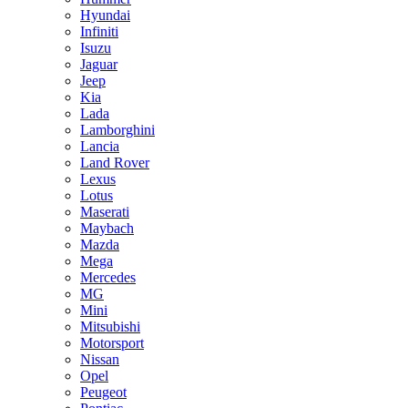
Hyundai
Infiniti
Isuzu
Jaguar
Jeep
Kia
Lada
Lamborghini
Lancia
Land Rover
Lexus
Lotus
Maserati
Maybach
Mazda
Mega
Mercedes
MG
Mini
Mitsubishi
Motorsport
Nissan
Opel
Peugeot