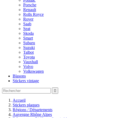
Pontiac
Porsche
Renault
Rolls Royce
Rover
Saab
Seat
Skoda
Smart
Subaru
Suzuki
Talbot
Toyota
Vauxhall
Volvo
Volkswagen
Blasons
Stickers vintage

Accueil
Stickers plaques
Régions / Départements
Auvergne Rhône Alpes