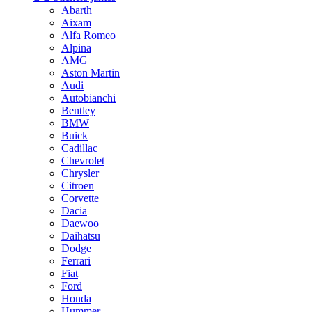
Abarth
Aixam
Alfa Romeo
Alpina
AMG
Aston Martin
Audi
Autobianchi
Bentley
BMW
Buick
Cadillac
Chevrolet
Chrysler
Citroen
Corvette
Dacia
Daewoo
Daihatsu
Dodge
Ferrari
Fiat
Ford
Honda
Hummer