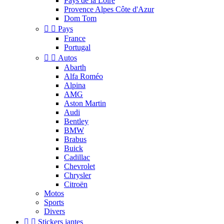
Pays de la Loire
Provence Alpes Côte d'Azur
Dom Tom


Pays
France
Portugal


Autos
Abarth
Alfa Roméo
Alpina
AMG
Aston Martin
Audi
Bentley
BMW
Brabus
Buick
Cadillac
Chevrolet
Chrysler
Citroën
Motos
Sports
Divers


Stickers jantes