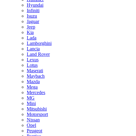
Hyundai
Infiniti
Isuzu
Jaguar
Jeep
Kia
Lada
Lamborghini
Lancia
Land Rover
Lexus
Lotus
Maserati
Maybach
Mazda
Mega
Mercedes
MG
Mini
Mitsubishi
Motorsport
Nissan
Opel
Peugeot