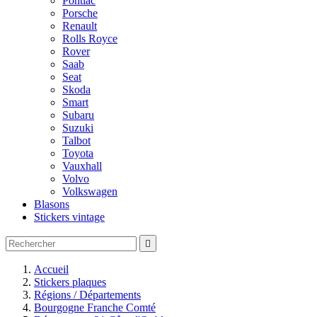
Pontiac
Porsche
Renault
Rolls Royce
Rover
Saab
Seat
Skoda
Smart
Subaru
Suzuki
Talbot
Toyota
Vauxhall
Volvo
Volkswagen
Blasons
Stickers vintage

Accueil
Stickers plaques
Régions / Départements
Bourgogne Franche Comté