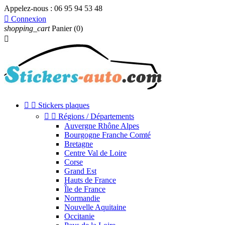
Appelez-nous :
06 95 94 53 48

Connexion
shopping_cart
Panier
(0)



Stickers plaques


Régions / Départements
Auvergne Rhône Alpes
Bourgogne Franche Comté
Bretagne
Centre Val de Loire
Corse
Grand Est
Hauts de France
Île de France
Normandie
Nouvelle Aquitaine
Occitanie