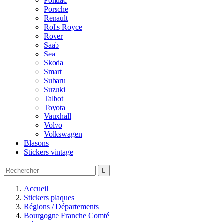
Pontiac
Porsche
Renault
Rolls Royce
Rover
Saab
Seat
Skoda
Smart
Subaru
Suzuki
Talbot
Toyota
Vauxhall
Volvo
Volkswagen
Blasons
Stickers vintage

Accueil
Stickers plaques
Régions / Départements
Bourgogne Franche Comté