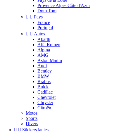
Pays de la Loire
Provence Alpes Côte d'Azur
Dom Tom


Pays
France
Portugal


Autos
Abarth
Alfa Roméo
Alpina
AMG
Aston Martin
Audi
Bentley
BMW
Brabus
Buick
Cadillac
Chevrolet
Chrysler
Citroën
Motos
Sports
Divers


Stickers jantes