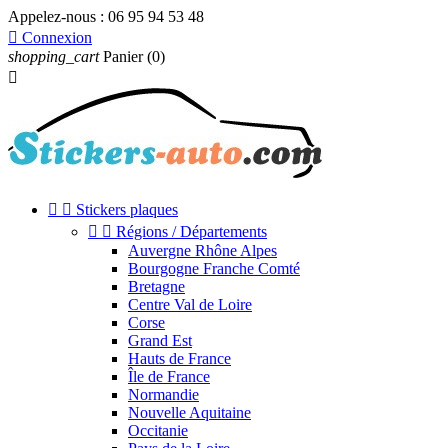
Appelez-nous :
06 95 94 53 48

Connexion
shopping_cart
Panier
(0)



Stickers plaques


Régions / Départements
Auvergne Rhône Alpes
Bourgogne Franche Comté
Bretagne
Centre Val de Loire
Corse
Grand Est
Hauts de France
Île de France
Normandie
Nouvelle Aquitaine
Occitanie