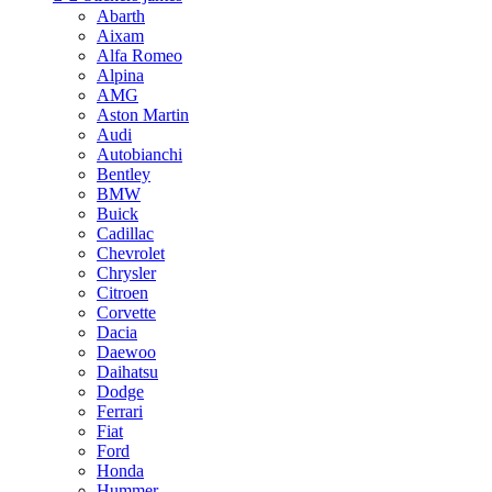
Abarth
Aixam
Alfa Romeo
Alpina
AMG
Aston Martin
Audi
Autobianchi
Bentley
BMW
Buick
Cadillac
Chevrolet
Chrysler
Citroen
Corvette
Dacia
Daewoo
Daihatsu
Dodge
Ferrari
Fiat
Ford
Honda
Hummer