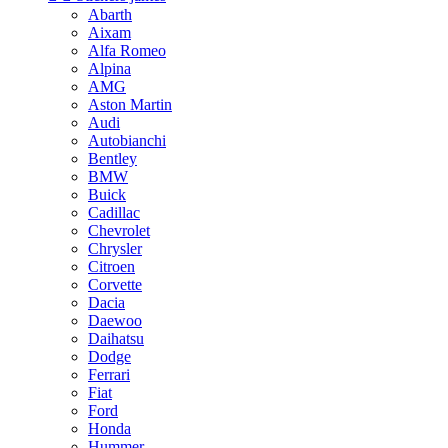
Abarth
Aixam
Alfa Romeo
Alpina
AMG
Aston Martin
Audi
Autobianchi
Bentley
BMW
Buick
Cadillac
Chevrolet
Chrysler
Citroen
Corvette
Dacia
Daewoo
Daihatsu
Dodge
Ferrari
Fiat
Ford
Honda
Hummer