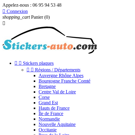
Appelez-nous :
06 95 94 53 48

Connexion
shopping_cart
Panier
(0)



Stickers plaques


Régions / Départements
Auvergne Rhône Alpes
Bourgogne Franche Comté
Bretagne
Centre Val de Loire
Corse
Grand Est
Hauts de France
Île de France
Normandie
Nouvelle Aquitaine
Occitanie