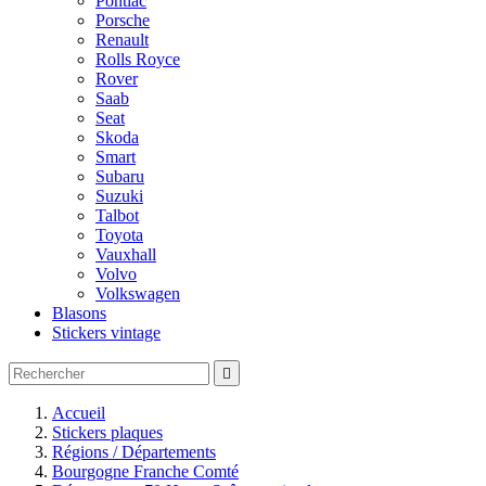
Pontiac
Porsche
Renault
Rolls Royce
Rover
Saab
Seat
Skoda
Smart
Subaru
Suzuki
Talbot
Toyota
Vauxhall
Volvo
Volkswagen
Blasons
Stickers vintage

Accueil
Stickers plaques
Régions / Départements
Bourgogne Franche Comté