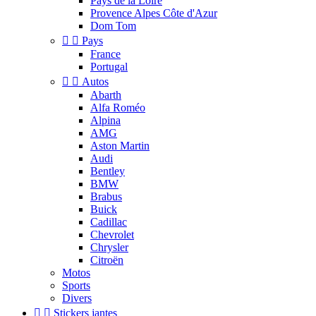
Pays de la Loire
Provence Alpes Côte d'Azur
Dom Tom


Pays
France
Portugal


Autos
Abarth
Alfa Roméo
Alpina
AMG
Aston Martin
Audi
Bentley
BMW
Brabus
Buick
Cadillac
Chevrolet
Chrysler
Citroën
Motos
Sports
Divers


Stickers jantes