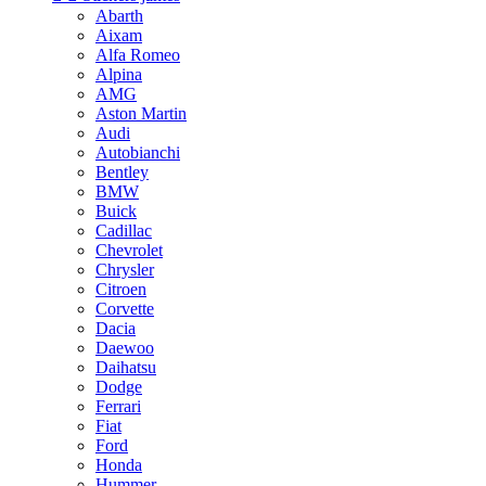
Abarth
Aixam
Alfa Romeo
Alpina
AMG
Aston Martin
Audi
Autobianchi
Bentley
BMW
Buick
Cadillac
Chevrolet
Chrysler
Citroen
Corvette
Dacia
Daewoo
Daihatsu
Dodge
Ferrari
Fiat
Ford
Honda
Hummer