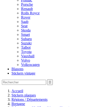
Pontiac
Porsche
Renault
Rolls Royce
Rover
Saab
Seat
Skoda
Smart
Subaru
Suzuki
Talbot
Toyota
Vauxhall
Volvo
Volkswagen
Blasons
Stickers vintage

Accueil
Stickers plaques
Régions / Départements
Bretagne