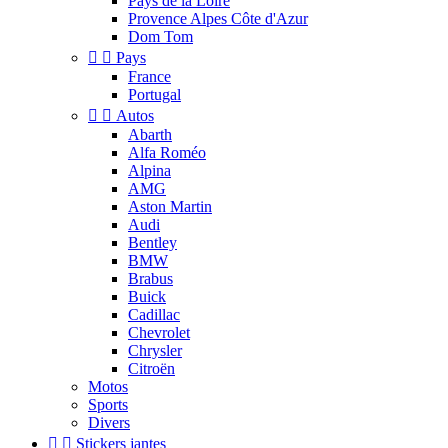
Pays de la Loire
Provence Alpes Côte d'Azur
Dom Tom


Pays
France
Portugal


Autos
Abarth
Alfa Roméo
Alpina
AMG
Aston Martin
Audi
Bentley
BMW
Brabus
Buick
Cadillac
Chevrolet
Chrysler
Citroën
Motos
Sports
Divers


Stickers jantes