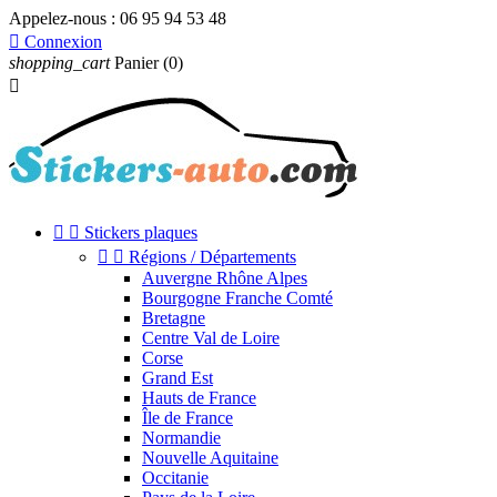
Appelez-nous :
06 95 94 53 48

Connexion
shopping_cart
Panier
(0)



Stickers plaques


Régions / Départements
Auvergne Rhône Alpes
Bourgogne Franche Comté
Bretagne
Centre Val de Loire
Corse
Grand Est
Hauts de France
Île de France
Normandie
Nouvelle Aquitaine
Occitanie