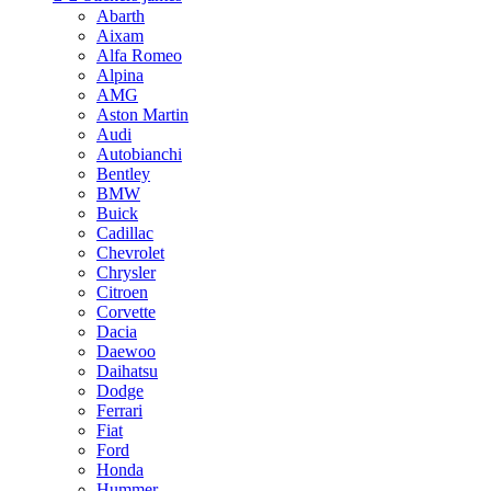
Abarth
Aixam
Alfa Romeo
Alpina
AMG
Aston Martin
Audi
Autobianchi
Bentley
BMW
Buick
Cadillac
Chevrolet
Chrysler
Citroen
Corvette
Dacia
Daewoo
Daihatsu
Dodge
Ferrari
Fiat
Ford
Honda
Hummer