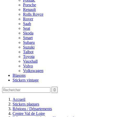
Pontiac
Porsche
Renault
Rolls Royce
Rover
Saab
Seat
Skoda
Smart
Subaru
Suzuki
Talbot
Toyota
Vauxhall
Volvo
Volkswagen
Blasons
Stickers vintage

Accueil
Stickers plaques
Régions / Départements
Centre Val de Loire