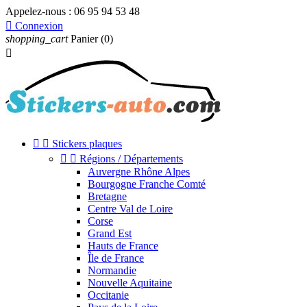
Appelez-nous :
06 95 94 53 48

Connexion
shopping_cart
Panier
(0)



Stickers plaques


Régions / Départements
Auvergne Rhône Alpes
Bourgogne Franche Comté
Bretagne
Centre Val de Loire
Corse
Grand Est
Hauts de France
Île de France
Normandie
Nouvelle Aquitaine
Occitanie