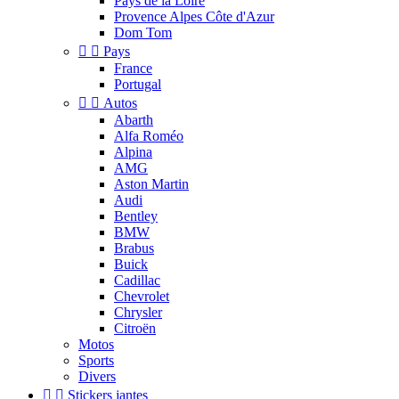
Pays de la Loire
Provence Alpes Côte d'Azur
Dom Tom


Pays
France
Portugal


Autos
Abarth
Alfa Roméo
Alpina
AMG
Aston Martin
Audi
Bentley
BMW
Brabus
Buick
Cadillac
Chevrolet
Chrysler
Citroën
Motos
Sports
Divers


Stickers jantes