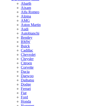
Abarth
Aixam
Alfa Romeo
Alpina
AMG
Aston Martin
Audi
Autobianchi
Bentley
BMW
Buick
Cadillac
Chevrolet
Chrysler
Citroen
Corvette
Dacia
Daewoo
Daihatsu
Dodge
Ferrari
Fiat
Ford
Honda
Hummer