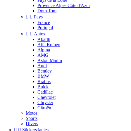
Pays de la Loire
Provence Alpes Côte d'Azur
Dom Tom


Pays
France
Portugal


Autos
Abarth
Alfa Roméo
Alpina
AMG
Aston Martin
Audi
Bentley
BMW
Brabus
Buick
Cadillac
Chevrolet
Chrysler
Citroën
Motos
Sports
Divers


Stickers jantes