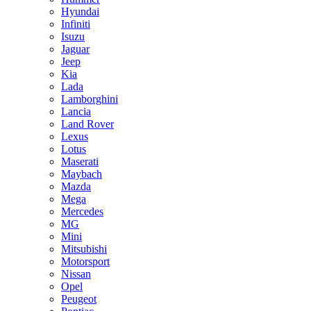
Hyundai
Infiniti
Isuzu
Jaguar
Jeep
Kia
Lada
Lamborghini
Lancia
Land Rover
Lexus
Lotus
Maserati
Maybach
Mazda
Mega
Mercedes
MG
Mini
Mitsubishi
Motorsport
Nissan
Opel
Peugeot