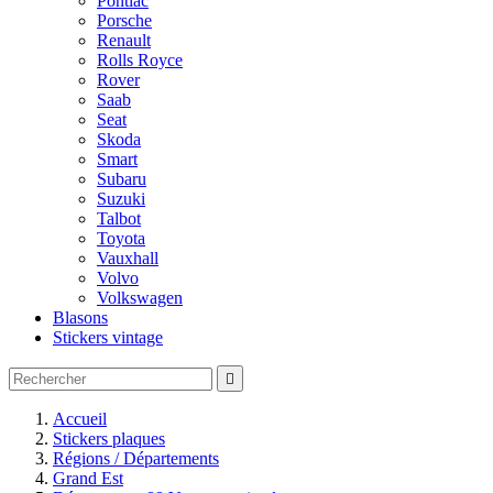
Pontiac
Porsche
Renault
Rolls Royce
Rover
Saab
Seat
Skoda
Smart
Subaru
Suzuki
Talbot
Toyota
Vauxhall
Volvo
Volkswagen
Blasons
Stickers vintage

Accueil
Stickers plaques
Régions / Départements
Grand Est