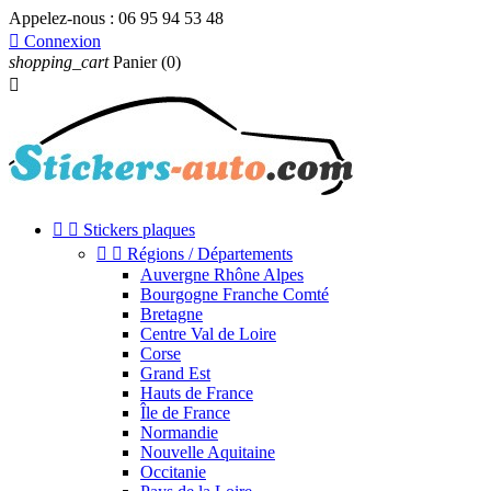
Appelez-nous :
06 95 94 53 48

Connexion
shopping_cart
Panier
(0)



Stickers plaques


Régions / Départements
Auvergne Rhône Alpes
Bourgogne Franche Comté
Bretagne
Centre Val de Loire
Corse
Grand Est
Hauts de France
Île de France
Normandie
Nouvelle Aquitaine
Occitanie