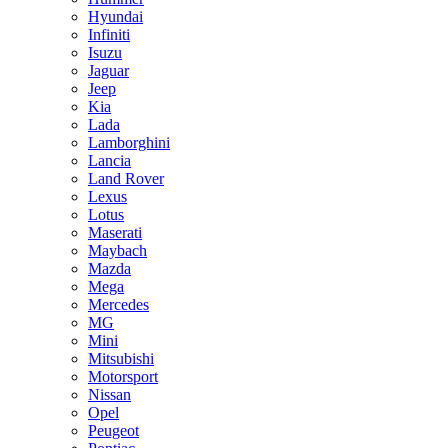
Hyundai
Infiniti
Isuzu
Jaguar
Jeep
Kia
Lada
Lamborghini
Lancia
Land Rover
Lexus
Lotus
Maserati
Maybach
Mazda
Mega
Mercedes
MG
Mini
Mitsubishi
Motorsport
Nissan
Opel
Peugeot