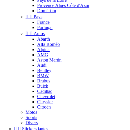
Pays de la Loire
Provence Alpes Côte d'Azur
Dom Tom


Pays
France
Portugal


Autos
Abarth
Alfa Roméo
Alpina
AMG
Aston Martin
Audi
Bentley
BMW
Brabus
Buick
Cadillac
Chevrolet
Chrysler
Citroën
Motos
Sports
Divers


Stickers jantes