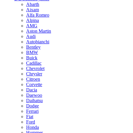
Abarth
Aixam
Alfa Romeo
Alpina
AMG
Aston Martin
Audi
Autobianchi
Bentley
BMW
Buick
Cadillac
Chevrolet
Chrysler
Citroen
Corvette
Dacia
Daewoo
Daihatsu
Dodge
Ferrari
Fiat
Ford
Honda
Hummer