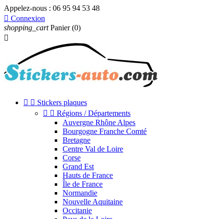
Appelez-nous :
06 95 94 53 48

Connexion
shopping_cart
Panier
(0)



Stickers plaques


Régions / Départements
Auvergne Rhône Alpes
Bourgogne Franche Comté
Bretagne
Centre Val de Loire
Corse
Grand Est
Hauts de France
Île de France
Normandie
Nouvelle Aquitaine
Occitanie