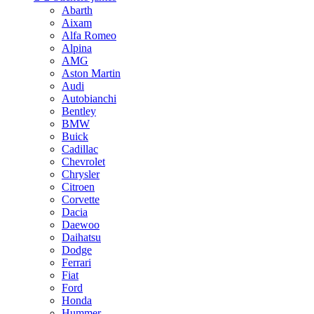
Abarth
Aixam
Alfa Romeo
Alpina
AMG
Aston Martin
Audi
Autobianchi
Bentley
BMW
Buick
Cadillac
Chevrolet
Chrysler
Citroen
Corvette
Dacia
Daewoo
Daihatsu
Dodge
Ferrari
Fiat
Ford
Honda
Hummer