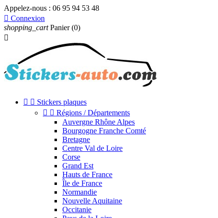
Appelez-nous :
06 95 94 53 48

Connexion
shopping_cart
Panier
(0)



Stickers plaques


Régions / Départements
Auvergne Rhône Alpes
Bourgogne Franche Comté
Bretagne
Centre Val de Loire
Corse
Grand Est
Hauts de France
Île de France
Normandie
Nouvelle Aquitaine
Occitanie