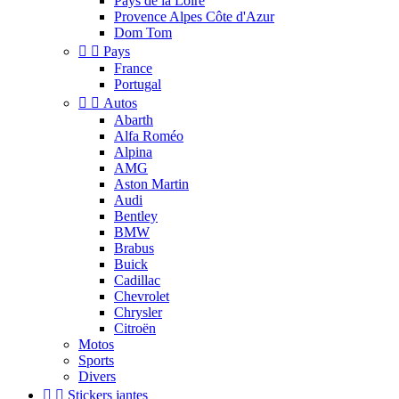
Pays de la Loire
Provence Alpes Côte d'Azur
Dom Tom


Pays
France
Portugal


Autos
Abarth
Alfa Roméo
Alpina
AMG
Aston Martin
Audi
Bentley
BMW
Brabus
Buick
Cadillac
Chevrolet
Chrysler
Citroën
Motos
Sports
Divers


Stickers jantes