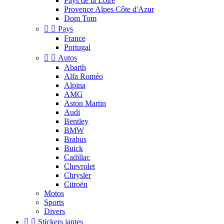
Pays de la Loire
Provence Alpes Côte d'Azur
Dom Tom


Pays
France
Portugal


Autos
Abarth
Alfa Roméo
Alpina
AMG
Aston Martin
Audi
Bentley
BMW
Brabus
Buick
Cadillac
Chevrolet
Chrysler
Citroën
Motos
Sports
Divers


Stickers jantes