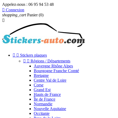
Appelez-nous :
06 95 94 53 48

Connexion
shopping_cart
Panier
(0)



Stickers plaques


Régions / Départements
Auvergne Rhône Alpes
Bourgogne Franche Comté
Bretagne
Centre Val de Loire
Corse
Grand Est
Hauts de France
Île de France
Normandie
Nouvelle Aquitaine
Occitanie