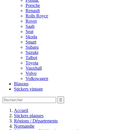
Pontiac
Porsche
Renault
Rolls Royce
Rover
Saab
Seat
Skoda
Smart
Subaru
Suzuki
Talbot
Toyota
Vauxhall
Volvo
Volkswagen
Blasons
Stickers vintage

Accueil
Stickers plaques
Régions / Départements
Normandie