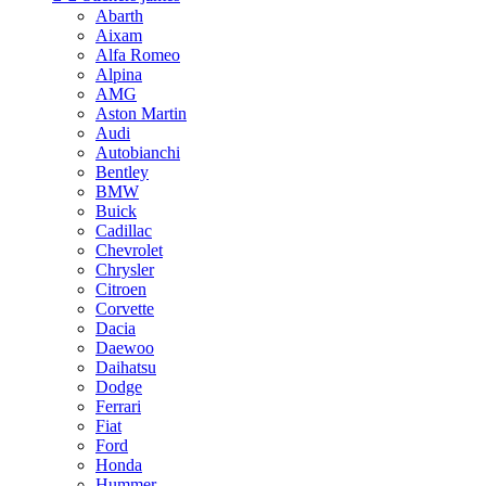
Abarth
Aixam
Alfa Romeo
Alpina
AMG
Aston Martin
Audi
Autobianchi
Bentley
BMW
Buick
Cadillac
Chevrolet
Chrysler
Citroen
Corvette
Dacia
Daewoo
Daihatsu
Dodge
Ferrari
Fiat
Ford
Honda
Hummer