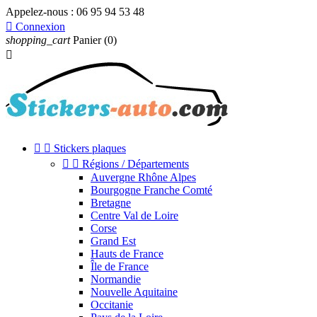
Appelez-nous :
06 95 94 53 48

Connexion
shopping_cart
Panier
(0)



Stickers plaques


Régions / Départements
Auvergne Rhône Alpes
Bourgogne Franche Comté
Bretagne
Centre Val de Loire
Corse
Grand Est
Hauts de France
Île de France
Normandie
Nouvelle Aquitaine
Occitanie