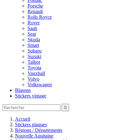
Pontiac
Porsche
Renault
Rolls Royce
Rover
Saab
Seat
Skoda
Smart
Subaru
Suzuki
Talbot
Toyota
Vauxhall
Volvo
Volkswagen
Blasons
Stickers vintage

Accueil
Stickers plaques
Régions / Départements
Nouvelle Aquitaine