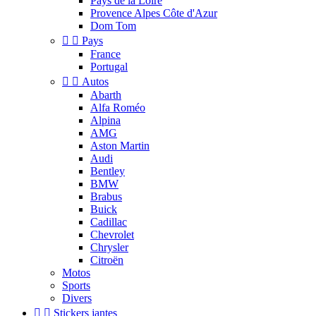
Pays de la Loire
Provence Alpes Côte d'Azur
Dom Tom


Pays
France
Portugal


Autos
Abarth
Alfa Roméo
Alpina
AMG
Aston Martin
Audi
Bentley
BMW
Brabus
Buick
Cadillac
Chevrolet
Chrysler
Citroën
Motos
Sports
Divers


Stickers jantes