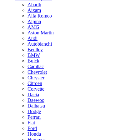
Abarth
Aixam
Alfa Romeo
Alpina
AMG
Aston Martin
Audi
Autobianchi
Bentley
BMW
Buick
Cadillac
Chevrolet
Chrysler
Citroen
Corvette
Dacia
Daewoo
Daihatsu
Dodge
Ferrari
Fiat
Ford
Honda
Hummer