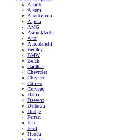
Abarth
Aixam
Alfa Romeo
Alpina
AMG
Aston Martin
Audi
Autobianchi
Bentley
BMW
Buick
Cadillac
Chevrolet
Chrysler
Citroen
Corvette
Dacia
Daewoo
Daihatsu
Dodge
Ferrari
Fiat
Ford
Honda
Hummer