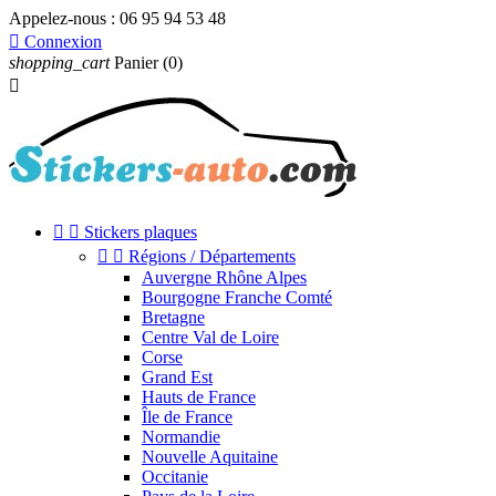
Appelez-nous :
06 95 94 53 48

Connexion
shopping_cart
Panier
(0)



Stickers plaques


Régions / Départements
Auvergne Rhône Alpes
Bourgogne Franche Comté
Bretagne
Centre Val de Loire
Corse
Grand Est
Hauts de France
Île de France
Normandie
Nouvelle Aquitaine
Occitanie