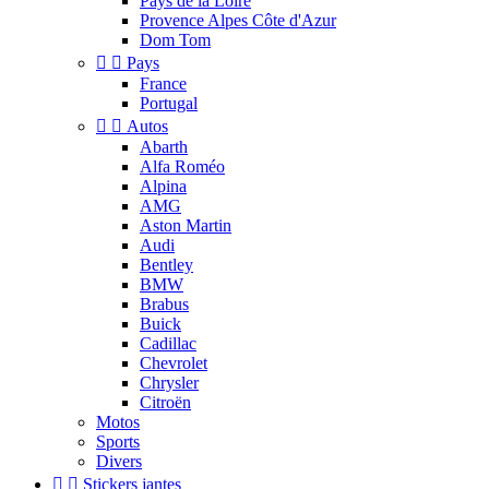
Pays de la Loire
Provence Alpes Côte d'Azur
Dom Tom


Pays
France
Portugal


Autos
Abarth
Alfa Roméo
Alpina
AMG
Aston Martin
Audi
Bentley
BMW
Brabus
Buick
Cadillac
Chevrolet
Chrysler
Citroën
Motos
Sports
Divers


Stickers jantes