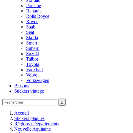
Pontiac
Porsche
Renault
Rolls Royce
Rover
Saab
Seat
Skoda
Smart
Subaru
Suzuki
Talbot
Toyota
Vauxhall
Volvo
Volkswagen
Blasons
Stickers vintage

Accueil
Stickers plaques
Régions / Départements
Nouvelle Aquitaine