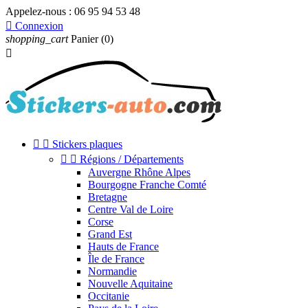
Appelez-nous :
06 95 94 53 48

Connexion
shopping_cart
Panier
(0)



Stickers plaques


Régions / Départements
Auvergne Rhône Alpes
Bourgogne Franche Comté
Bretagne
Centre Val de Loire
Corse
Grand Est
Hauts de France
Île de France
Normandie
Nouvelle Aquitaine
Occitanie