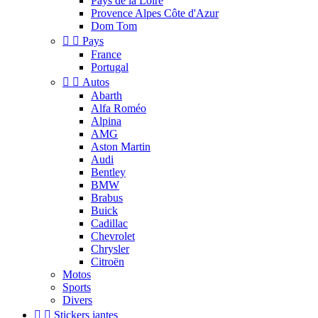
Pays de la Loire
Provence Alpes Côte d'Azur
Dom Tom


Pays
France
Portugal


Autos
Abarth
Alfa Roméo
Alpina
AMG
Aston Martin
Audi
Bentley
BMW
Brabus
Buick
Cadillac
Chevrolet
Chrysler
Citroën
Motos
Sports
Divers


Stickers jantes