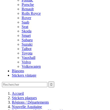
Pontiac
Porsche
Renault
Rolls Royce
Rover
Saab
Seat
Skoda
Smart
Subaru
Suzuki
Talbot
Toyota
Vauxhall
Volvo
Volkswagen
Blasons
Stickers vintage

Accueil
Stickers plaques
Régions / Départements
Nouvelle Aquitaine