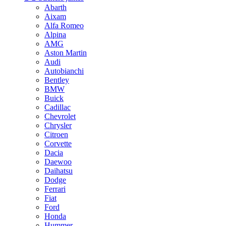
Abarth
Aixam
Alfa Romeo
Alpina
AMG
Aston Martin
Audi
Autobianchi
Bentley
BMW
Buick
Cadillac
Chevrolet
Chrysler
Citroen
Corvette
Dacia
Daewoo
Daihatsu
Dodge
Ferrari
Fiat
Ford
Honda
Hummer