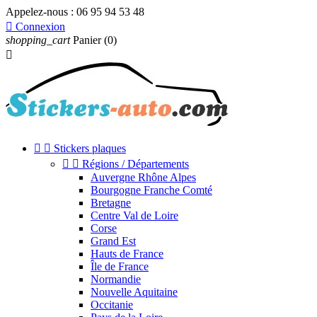
Appelez-nous :
06 95 94 53 48

Connexion
shopping_cart
Panier
(0)



Stickers plaques


Régions / Départements
Auvergne Rhône Alpes
Bourgogne Franche Comté
Bretagne
Centre Val de Loire
Corse
Grand Est
Hauts de France
Île de France
Normandie
Nouvelle Aquitaine
Occitanie