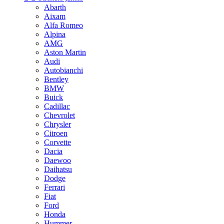
Abarth
Aixam
Alfa Romeo
Alpina
AMG
Aston Martin
Audi
Autobianchi
Bentley
BMW
Buick
Cadillac
Chevrolet
Chrysler
Citroen
Corvette
Dacia
Daewoo
Daihatsu
Dodge
Ferrari
Fiat
Ford
Honda
Hummer