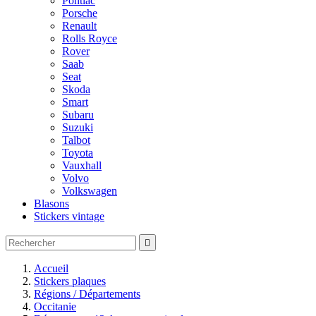
Pontiac
Porsche
Renault
Rolls Royce
Rover
Saab
Seat
Skoda
Smart
Subaru
Suzuki
Talbot
Toyota
Vauxhall
Volvo
Volkswagen
Blasons
Stickers vintage

Accueil
Stickers plaques
Régions / Départements
Occitanie