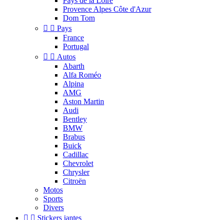
Pays de la Loire
Provence Alpes Côte d'Azur
Dom Tom


Pays
France
Portugal


Autos
Abarth
Alfa Roméo
Alpina
AMG
Aston Martin
Audi
Bentley
BMW
Brabus
Buick
Cadillac
Chevrolet
Chrysler
Citroën
Motos
Sports
Divers


Stickers jantes