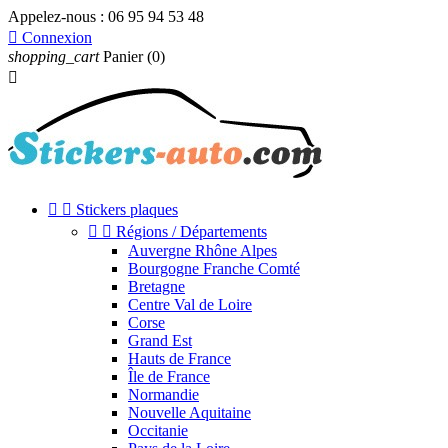
Appelez-nous :
06 95 94 53 48

Connexion
shopping_cart
Panier
(0)



Stickers plaques


Régions / Départements
Auvergne Rhône Alpes
Bourgogne Franche Comté
Bretagne
Centre Val de Loire
Corse
Grand Est
Hauts de France
Île de France
Normandie
Nouvelle Aquitaine
Occitanie