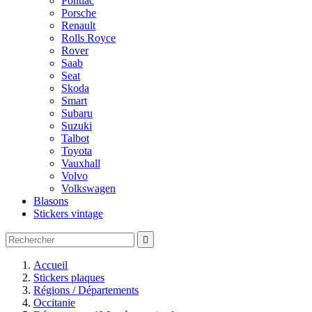
Pontiac
Porsche
Renault
Rolls Royce
Rover
Saab
Seat
Skoda
Smart
Subaru
Suzuki
Talbot
Toyota
Vauxhall
Volvo
Volkswagen
Blasons
Stickers vintage

Accueil
Stickers plaques
Régions / Départements
Occitanie