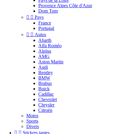
Pays de la Loire
Provence Alpes Côte d'Azur
Dom Tom


Pays
France
Portugal


Autos
Abarth
Alfa Roméo
Alpina
AMG
Aston Martin
Audi
Bentley
BMW
Brabus
Buick
Cadillac
Chevrolet
Chrysler
Citroën
Motos
Sports
Divers


Stickers jantes