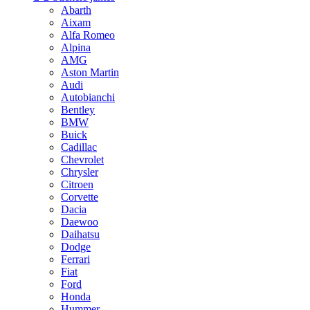
Abarth
Aixam
Alfa Romeo
Alpina
AMG
Aston Martin
Audi
Autobianchi
Bentley
BMW
Buick
Cadillac
Chevrolet
Chrysler
Citroen
Corvette
Dacia
Daewoo
Daihatsu
Dodge
Ferrari
Fiat
Ford
Honda
Hummer