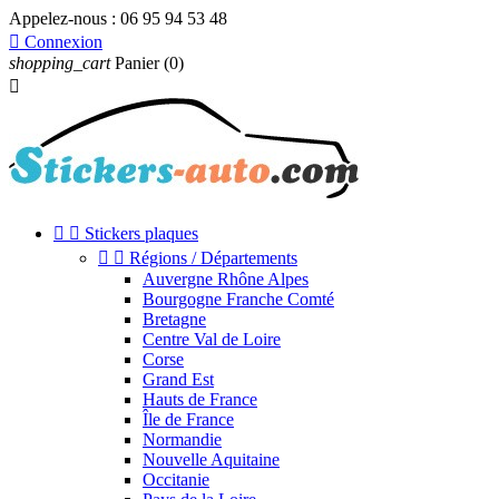
Appelez-nous :
06 95 94 53 48

Connexion
shopping_cart
Panier
(0)



Stickers plaques


Régions / Départements
Auvergne Rhône Alpes
Bourgogne Franche Comté
Bretagne
Centre Val de Loire
Corse
Grand Est
Hauts de France
Île de France
Normandie
Nouvelle Aquitaine
Occitanie