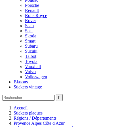
Pontiac
Porsche
Renault
Rolls Royce
Rover
Saab
Seat
Skoda
Smart
Subaru
Suzuki
Talbot
Toyota
Vauxhall
Volvo
Volkswagen
Blasons
Stickers vintage

Accueil
Stickers plaques
Régions / Départements
Provence Alpes Côte d'Azur