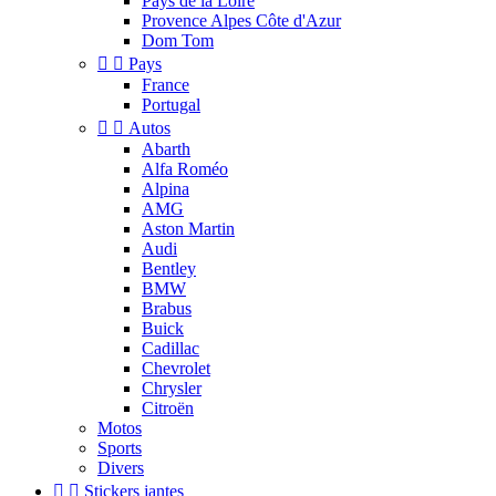
Pays de la Loire
Provence Alpes Côte d'Azur
Dom Tom


Pays
France
Portugal


Autos
Abarth
Alfa Roméo
Alpina
AMG
Aston Martin
Audi
Bentley
BMW
Brabus
Buick
Cadillac
Chevrolet
Chrysler
Citroën
Motos
Sports
Divers


Stickers jantes