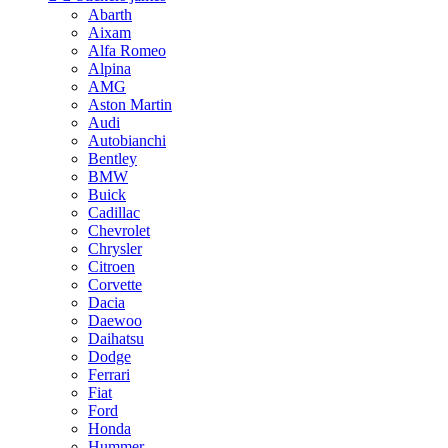
Abarth
Aixam
Alfa Romeo
Alpina
AMG
Aston Martin
Audi
Autobianchi
Bentley
BMW
Buick
Cadillac
Chevrolet
Chrysler
Citroen
Corvette
Dacia
Daewoo
Daihatsu
Dodge
Ferrari
Fiat
Ford
Honda
Hummer