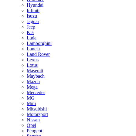
Hyundai
Infiniti
Isuzu
Jaguar
Jeep
Kia
Lada
Lamborghini
Lancia
Land Rover
Lexus
Lotus
Maserati
Maybach
Mazda
Mega
Mercedes
MG
Mini
Mitsubishi
Motorsport
Nissan
Opel
Peugeot