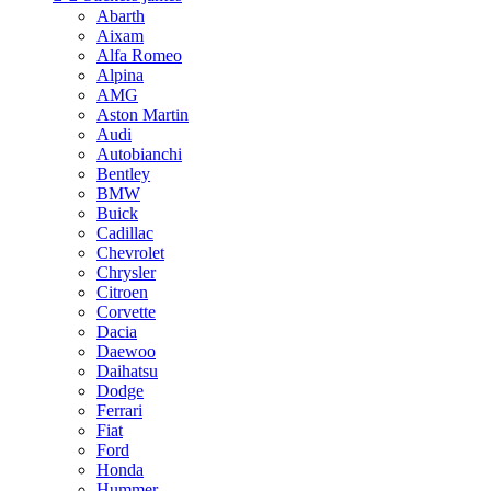
Abarth
Aixam
Alfa Romeo
Alpina
AMG
Aston Martin
Audi
Autobianchi
Bentley
BMW
Buick
Cadillac
Chevrolet
Chrysler
Citroen
Corvette
Dacia
Daewoo
Daihatsu
Dodge
Ferrari
Fiat
Ford
Honda
Hummer