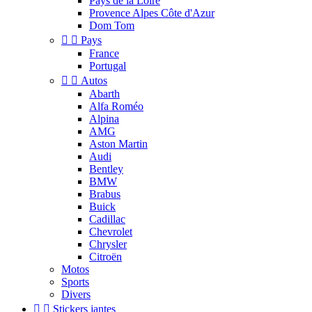
Pays de la Loire
Provence Alpes Côte d'Azur
Dom Tom


Pays
France
Portugal


Autos
Abarth
Alfa Roméo
Alpina
AMG
Aston Martin
Audi
Bentley
BMW
Brabus
Buick
Cadillac
Chevrolet
Chrysler
Citroën
Motos
Sports
Divers


Stickers jantes