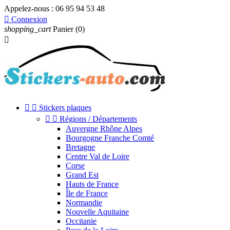
Appelez-nous :
06 95 94 53 48

Connexion
shopping_cart
Panier
(0)



Stickers plaques


Régions / Départements
Auvergne Rhône Alpes
Bourgogne Franche Comté
Bretagne
Centre Val de Loire
Corse
Grand Est
Hauts de France
Île de France
Normandie
Nouvelle Aquitaine
Occitanie