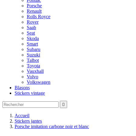
Pontiac
Porsche
Renault
Rolls Royce
Rover
Saab
Seat
Skoda
Smart
Subaru
Suzuki
Talbot
Toyota
Vauxhall
Volvo
Volkswagen
Blasons
Stickers vintage

Accueil
Stickers jantes
Porsche imitation carbone noir et blanc