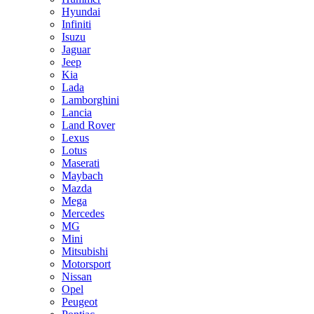
Hyundai
Infiniti
Isuzu
Jaguar
Jeep
Kia
Lada
Lamborghini
Lancia
Land Rover
Lexus
Lotus
Maserati
Maybach
Mazda
Mega
Mercedes
MG
Mini
Mitsubishi
Motorsport
Nissan
Opel
Peugeot