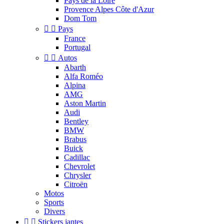
Pays de la Loire
Provence Alpes Côte d'Azur
Dom Tom


Pays
France
Portugal


Autos
Abarth
Alfa Roméo
Alpina
AMG
Aston Martin
Audi
Bentley
BMW
Brabus
Buick
Cadillac
Chevrolet
Chrysler
Citroën
Motos
Sports
Divers


Stickers jantes