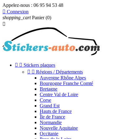
Appelez-nous :
06 95 94 53 48

Connexion
shopping_cart
Panier
(0)



Stickers plaques


Régions / Départements
Auvergne Rhône Alpes
Bourgogne Franche Comté
Bretagne
Centre Val de Loire
Corse
Grand Est
Hauts de France
Île de France
Normandie
Nouvelle Aquitaine
Occitanie