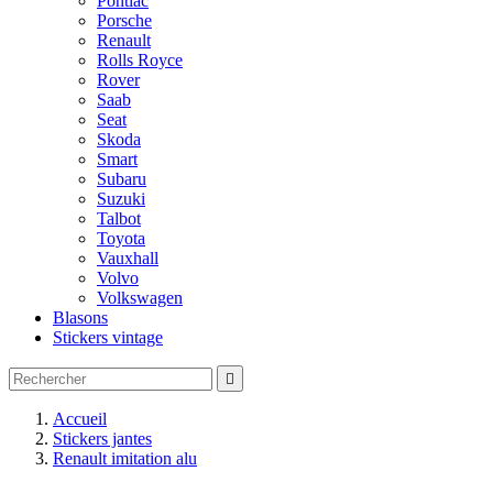
Pontiac
Porsche
Renault
Rolls Royce
Rover
Saab
Seat
Skoda
Smart
Subaru
Suzuki
Talbot
Toyota
Vauxhall
Volvo
Volkswagen
Blasons
Stickers vintage

Accueil
Stickers jantes
Renault imitation alu