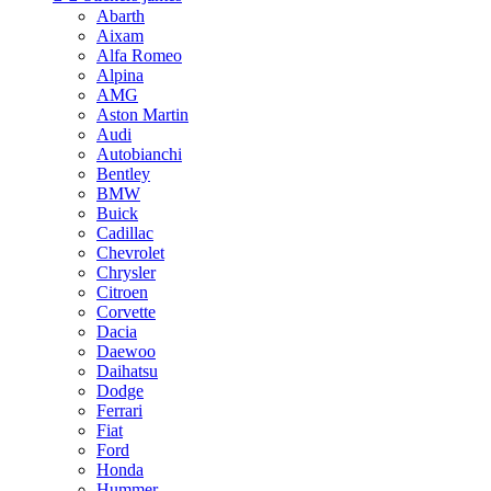
Abarth
Aixam
Alfa Romeo
Alpina
AMG
Aston Martin
Audi
Autobianchi
Bentley
BMW
Buick
Cadillac
Chevrolet
Chrysler
Citroen
Corvette
Dacia
Daewoo
Daihatsu
Dodge
Ferrari
Fiat
Ford
Honda
Hummer