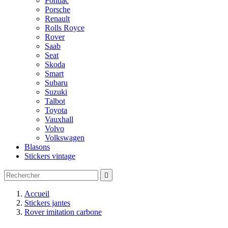
Pontiac
Porsche
Renault
Rolls Royce
Rover
Saab
Seat
Skoda
Smart
Subaru
Suzuki
Talbot
Toyota
Vauxhall
Volvo
Volkswagen
Blasons
Stickers vintage

Accueil
Stickers jantes
Rover imitation carbone