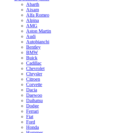
Abarth
Aixam
Alfa Romeo
Alpina
AMG
Aston Martin
Audi
Autobianchi
Bentley
BMW
Buick
Cadillac
Chevrolet
Chrysler
Citroen
Corvette
Dacia
Daewoo
Daihatsu
Dodge
Ferrari
Fiat
Ford
Honda
Hummer