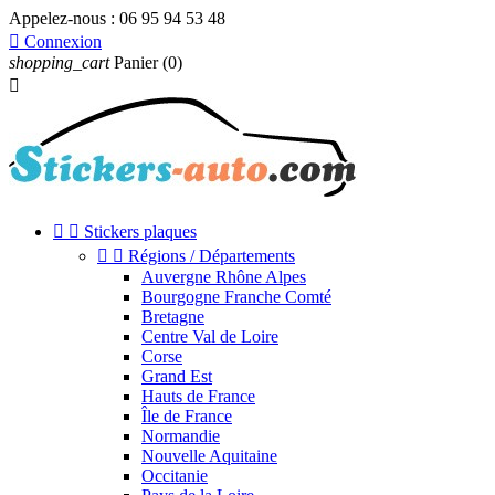
Appelez-nous :
06 95 94 53 48

Connexion
shopping_cart
Panier
(0)



Stickers plaques


Régions / Départements
Auvergne Rhône Alpes
Bourgogne Franche Comté
Bretagne
Centre Val de Loire
Corse
Grand Est
Hauts de France
Île de France
Normandie
Nouvelle Aquitaine
Occitanie