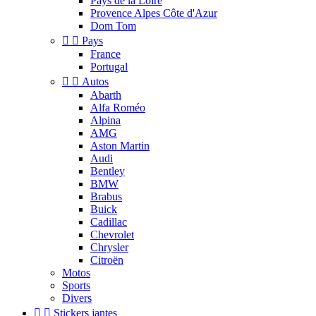
Pays de la Loire
Provence Alpes Côte d'Azur
Dom Tom


Pays
France
Portugal


Autos
Abarth
Alfa Roméo
Alpina
AMG
Aston Martin
Audi
Bentley
BMW
Brabus
Buick
Cadillac
Chevrolet
Chrysler
Citroën
Motos
Sports
Divers


Stickers jantes